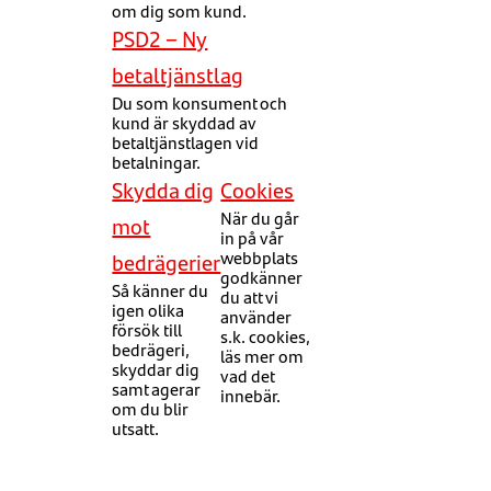
om dig som kund.
PSD2 – Ny
betaltjänstlag
Du som konsument och
kund är skyddad av
betaltjänstlagen vid
betalningar.
Skydda dig
Cookies
När du går
mot
in på vår
webbplats
bedrägerier
godkänner
Så känner du
du att vi
igen olika
använder
försök till
s.k. cookies,
bedrägeri,
läs mer om
skyddar dig
vad det
samt agerar
innebär.
om du blir
utsatt.