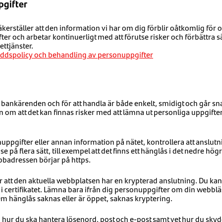
pgifter
äkerställer att den information vi har om dig förblir oåtkomlig för 
fter och arbetar kontinuerligt med att förutse risker och förbättra 
ettjänster.
ddspolicy och behandling av personuppgifter
r bankärenden och för att handla är både enkelt, smidigt och går sn
en om att det kan finnas risker med att lämna ut personliga uppgift
ppgifter eller annan information på nätet, kontrollera att anslutn
 på flera sätt, till exempel att det finns ett hänglås i det nedre hög
bbadressen börjar på https.
ar att den aktuella webbplatsen har en krypterad anslutning. Du kan
 i certifikatet. Lämna bara ifrån dig personuppgifter om din webbläs
m hänglås saknas eller är öppet, saknas kryptering.
ur du ska hantera lösenord, post och e-post samt vet hur du skyd