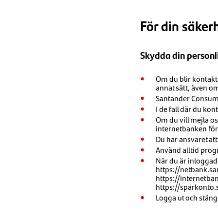
För din säker
Skydda din personl
Om du blir kontakta
annat sätt, även om
Santander Consumer
I de fall där du ko
Om du vill mejla o
internetbanken för 
Du har ansvaret at
Använd alltid progr
När du är inloggad
https://netbank.s
https://internetb
https://sparkonto
Logga ut och stäng