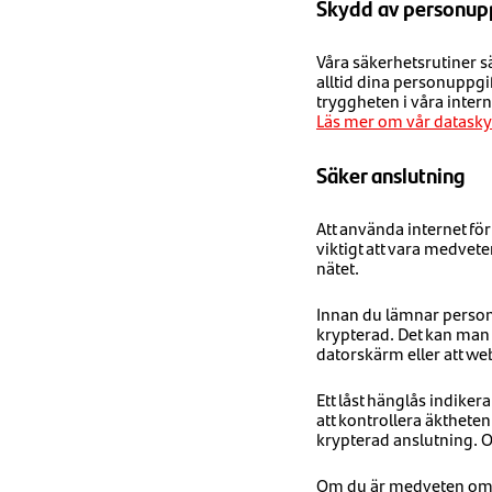
Skydd av personup
Våra säkerhetsrutiner s
alltid dina personuppgi
tryggheten i våra intern
Läs mer om vår datasky
Säker anslutning
Att använda internet fö
viktigt att vara medvet
nätet.
Innan du lämnar personu
krypterad. Det kan man se
datorskärm eller att we
Ett låst hänglås indiker
att kontrollera äktheten
krypterad anslutning. O
Om du är medveten om h