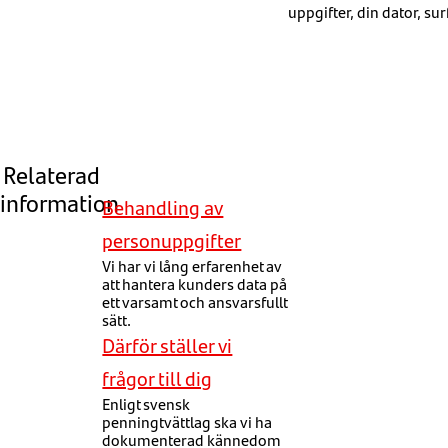
uppgifter, din dator, su
Relaterad
information
Behandling av
personuppgifter
Vi har vi lång erfarenhet av
att hantera kunders data på
ett varsamt och ansvarsfullt
sätt.
Därför ställer vi
frågor till dig
Enligt svensk
penningtvättlag ska vi ha
dokumenterad kännedom