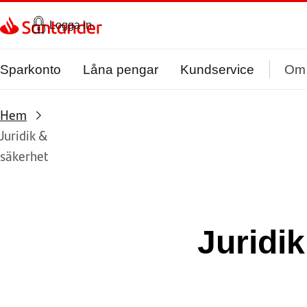
Gå direkt till textinnehål
Logga in
Sparkonto
Låna pengar
Kundservice
Om
Hem
Juridik &
säkerhet
Juridi