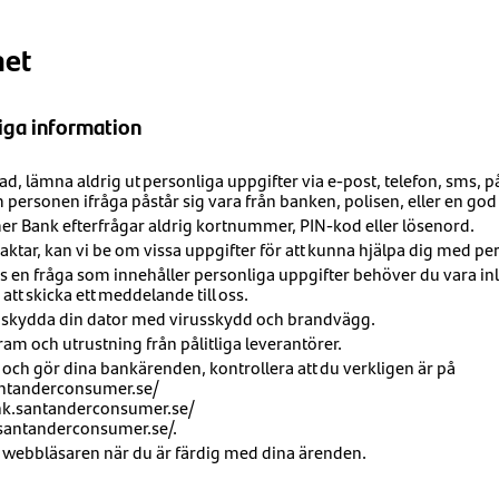
het
iga information
d, lämna aldrig ut personliga uppgifter via e-post, telefon, sms, p
 personen ifråga påstår sig vara från banken, polisen, eller en god
 Bank efterfrågar aldrig kortnummer, PIN-kod eller lösenord.
ntaktar, kan vi be om vissa uppgifter för att kunna hjälpa dig med p
ss en fråga som innehåller personliga uppgifter behöver du vara i
att skicka ett meddelande till oss.
t skydda din dator med virusskydd och brandvägg.
am och utrustning från pålitliga leverantörer.
 och gör dina bankärenden, kontrollera att du verkligen är på
antanderconsumer.se/
ank.santanderconsumer.se/
.santanderconsumer.se/.
 webbläsaren när du är färdig med dina ärenden.