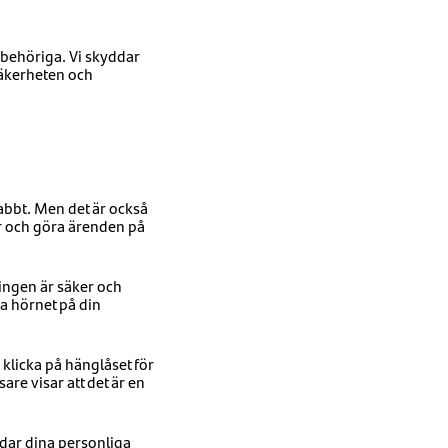
obehöriga. Vi skyddar
säkerheten och
abbt. Men det är också
er och göra ärenden på
ingen är säker och
ra hörnet på din
 klicka på hänglåset för
are visar att det är en
dar dina personliga