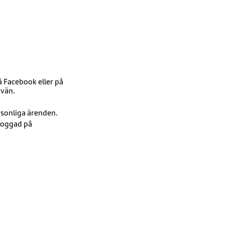
å Facebook eller på
 vän.
ersonliga ärenden.
nloggad på