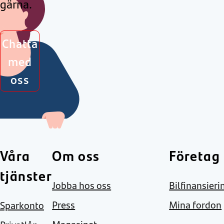
gärna.
Chatta
med
oss
Våra
Om oss
Företag
tjänster
Jobba hos oss
Bilfinansieri
Press
Mina fordon
Sparkonto