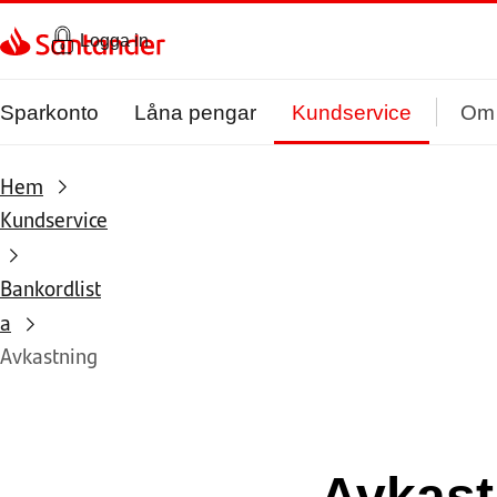
Gå direkt till textinnehål
Logga in
Sparkonto
Låna pengar
Kundservice
Om
Hem
Kundservice
Bankordlist
a
Avkastning
Avkast