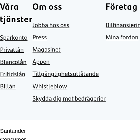
Våra
Om oss
Företag
tjänster
Jobba hos oss
Bilfinansieri
Press
Mina fordon
Sparkonto
Magasinet
Privatlån
Appen
Blancolån
Tillgänglighetsutlåtande
Fritidslån
Whistleblow
Billån
Skydda dig mot bedrägerier
Santander
Consumer