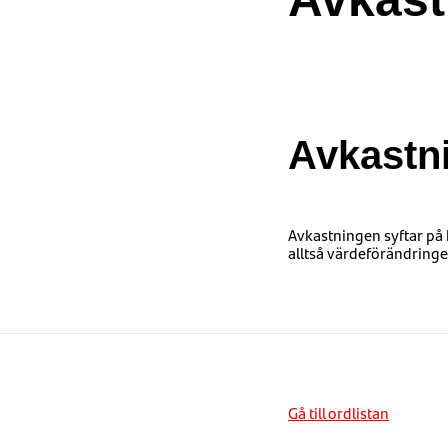
Avkastn
Avkastningen syftar på 
alltså värdeförändringe
Gå till ordlistan