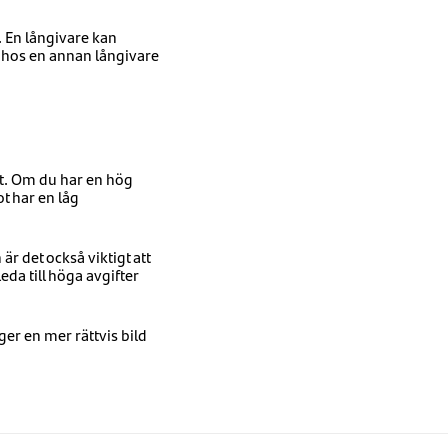
r. En långivare kan
n hos en annan långivare
het. Om du har en hög
t har en låg
r det också viktigt att
eda till höga avgifter
er en mer rättvis bild