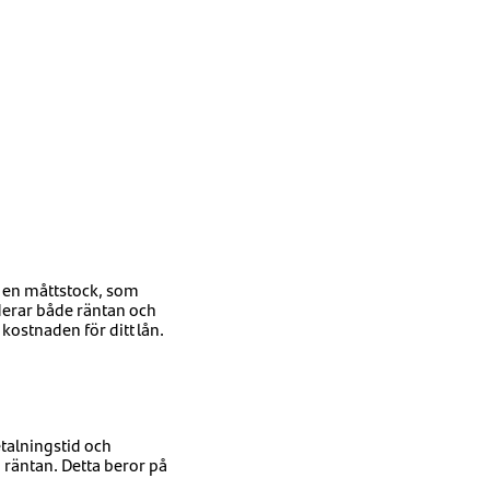
 en måttstock, som
luderar både räntan och
kostnaden för ditt lån.
etalningstid och
 räntan. Detta beror på