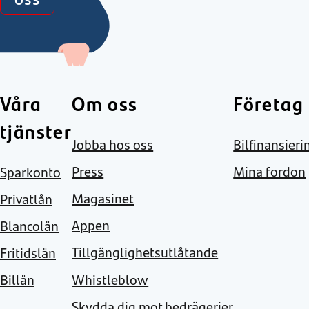
Våra
Om oss
Företag
tjänster
Jobba hos oss
Bilfinansieri
Press
Mina fordon
Sparkonto
Magasinet
Privatlån
Appen
Blancolån
Tillgänglighetsutlåtande
Fritidslån
Whistleblow
Billån
Skydda dig mot bedrägerier