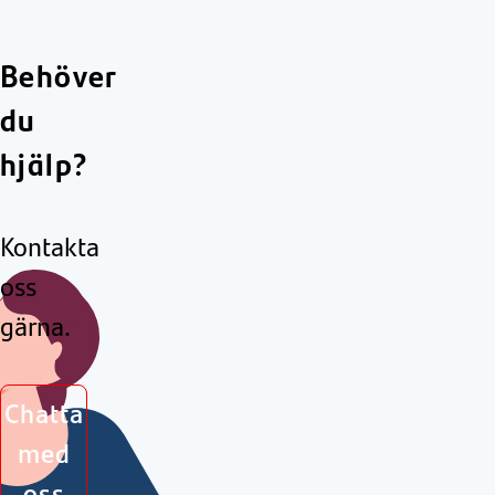
Behöver
du
hjälp?
Kontakta
oss
gärna.
Chatta
med
oss