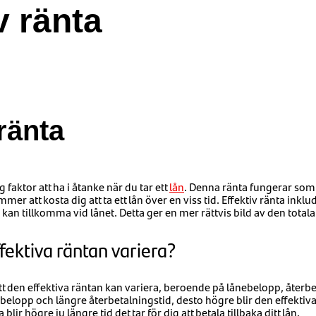
v ränta
 ränta
g faktor att ha i åtanke när du tar ett
lån
. Denna ränta fungerar som
mer att kosta dig att ta ett lån över en viss tid. Effektiv ränta ink
kan tillkomma vid lånet. Detta ger en mer rättvis bild av den totala 
fektiva räntan variera?
å att den effektiva räntan kan variera, beroende på lånebelopp, återb
ebelopp och längre återbetalningstid, desto högre blir den effektiva
blir högre ju längre tid det tar för dig att betala tillbaka ditt lån.