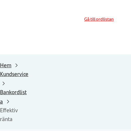
Gå till ordlistan
Hem
Kundservice
Bankordlist
a
Effektiv
ränta