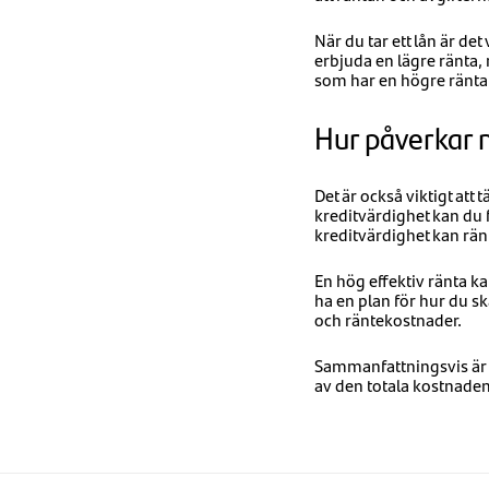
När du tar ett lån är de
erbjuda en lägre ränta,
som har en högre ränta,
Hur påverkar m
Det är också viktigt att
kreditvärdighet kan du 
kreditvärdighet kan rä
En hög effektiv ränta ka
ha en plan för hur du sk
och räntekostnader.
Sammanfattningsvis är d
av den totala kostnaden 