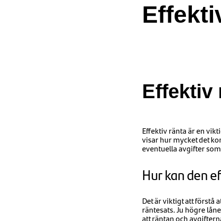
Effekti
Effektiv
Effektiv ränta är en vikti
visar hur mycket det kom
eventuella avgifter som 
Hur kan den ef
Det är viktigt att först
räntesats. Ju högre lån
att räntan och avgifterna 