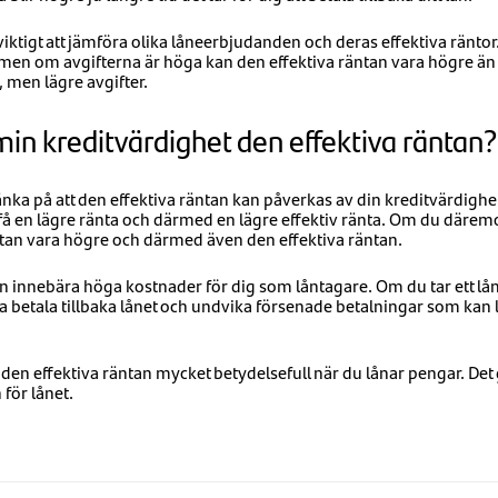
t viktigt att jämföra olika låneerbjudanden och deras effektiva ränto
 men om avgifterna är höga kan den effektiva räntan vara högre ä
 men lägre avgifter.
in kreditvärdighet den effektiva räntan?
 tänka på att den effektiva räntan kan påverkas av din kreditvärdig
få en lägre ränta och därmed en lägre effektiv ränta. Om du däremo
ntan vara högre och därmed även den effektiva räntan.
n innebära höga kostnader för dig som låntagare. Om du tar ett lån ä
a betala tillbaka lånet och undvika försenade betalningar som kan l
en effektiva räntan mycket betydelsefull när du lånar pengar. Det g
för lånet.