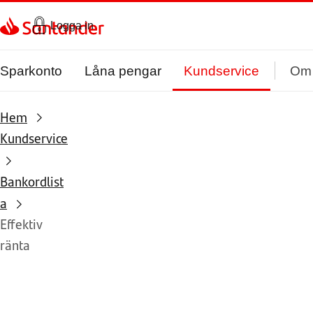
Gå direkt till textinnehål
Logga in
Sparkonto
Låna pengar
Kundservice
Om
Hem
Kundservice
Bankordlist
a
Effektiv
ränta