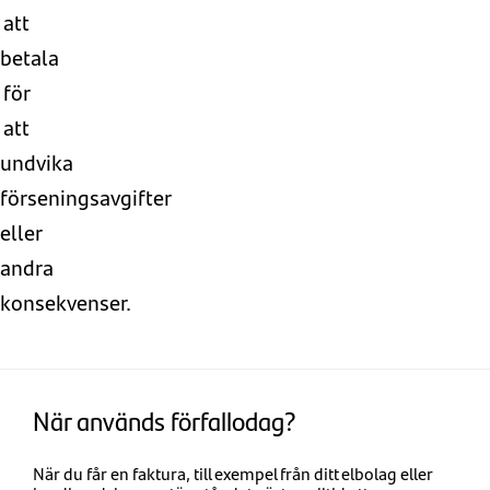
att
betala
för
att
undvika
förseningsavgifter
eller
andra
konsekvenser.
När används förfallodag?
När du får en faktura, till exempel från ditt elbolag eller