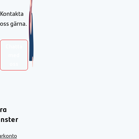
Kontakta
oss gärna.
Chatta
med
oss
ra
änster
arkonto