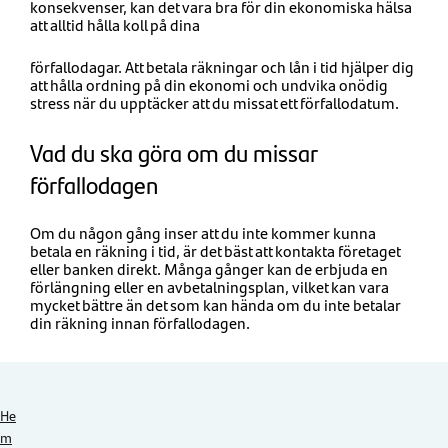
konsekvenser, kan det vara bra för din ekonomiska hälsa
att alltid hålla koll på dina
förfallodagar. Att betala räkningar och lån i tid hjälper dig
att hålla ordning på din ekonomi och undvika onödig
stress när du upptäcker att du missat ett förfallodatum.
Vad du ska göra om du missar
förfallodagen
Om du någon gång inser att du inte kommer kunna
betala en räkning i tid, är det bäst att kontakta företaget
eller banken direkt. Många gånger kan de erbjuda en
förlängning eller en avbetalningsplan, vilket kan vara
mycket bättre än det som kan hända om du inte betalar
din räkning innan förfallodagen.
He
m