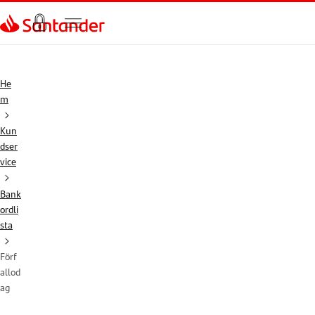
Gå direkt till textinnehål
He
m
Kun
dser
vice
Bank
ordli
sta
Förf
allod
ag