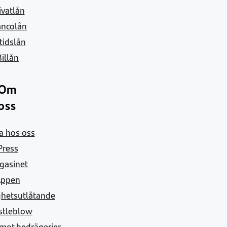
ivatlån
ancolån
itidslån
Billån
Om
oss
a hos oss
Press
gasinet
Appen
ghetsutlåtande
stleblow
mot bedrägerier