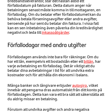
bredbandsleverantör, står det nästan alltid ett
förfallodatum på fakturan. Detta datum anger när
betalningen senast måste komma in till mottagaren, en
förfallodag. Om du betalar efter förfallodatumet kan du
behöva betala förseningsavgifter eller andra avgifter,
beroende på hur sent du betalar din faktura. I vissa fall
kan en sen inbetalning även påverka din kreditvärdighet
negativt och leda till
inkassoåtgärder
.
Förfallodagar med andra utgifter
Förfallodagen används inte bara för räkningar. Om du
har ett lån, exempelvis ett bostadslån eller ett
billån
, har
varje avbetalning en förfallodag. Det är viktigt att du
betalar dina avbetalningar i tid för att undvika extra
kostnader och för att hålla din ekonomi i balans.
Många banker och långivare erbjuder
autogiro
, vilket
innebär att pengarna dras automatiskt från ditt konto på
förfallodagen. Detta kan vara ett bra sätt att säkerställa att
du aldrig missar en betalning.
Förutom att undvika avgifter och andra negativa