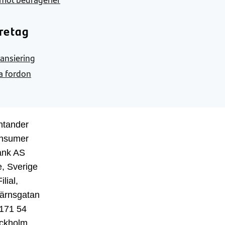
retag
nansiering
a fordon
ntander
nsumer
ank AS
, Sverige
ilial,
ärnsgatan
 171 54
ckholm,