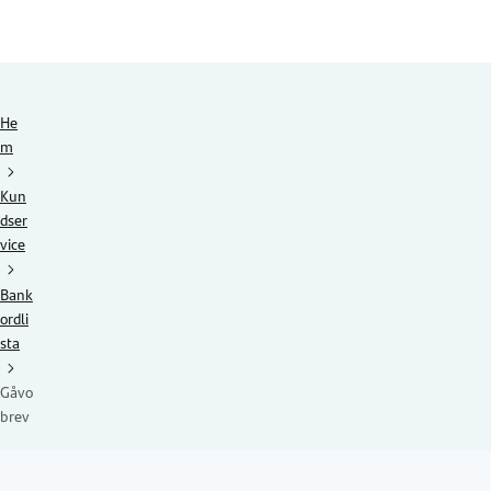
He
m
Kun
dser
vice
Bank
ordli
sta
Gåvo
brev