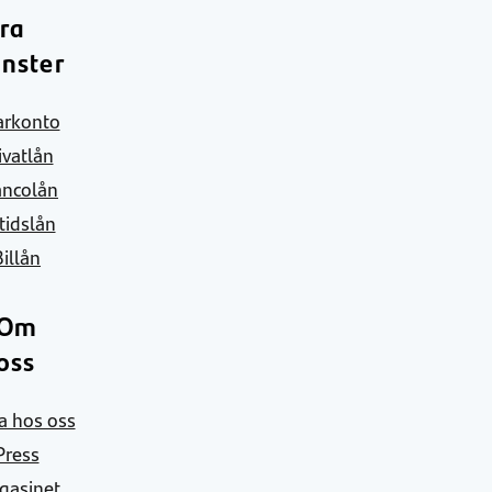
ra
änster
arkonto
ivatlån
ancolån
itidslån
Billån
Om
oss
a hos oss
Press
gasinet