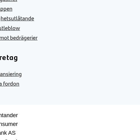
Appen
ghetsutlåtande
stleblow
mot bedrägerier
retag
nansiering
a fordon
ntander
nsumer
ank AS