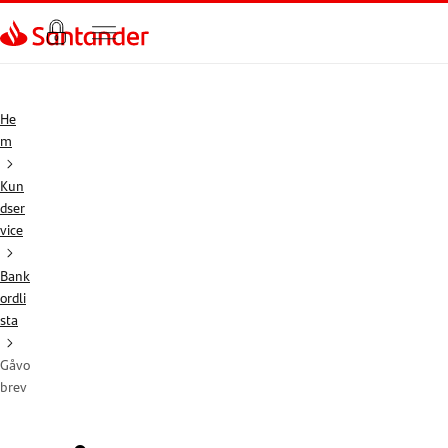
Gå direkt till textinnehål
He
m
Kun
dser
vice
Bank
ordli
sta
Gåvo
brev