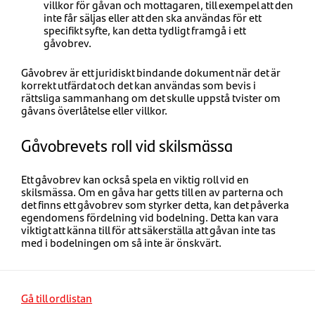
villkor för gåvan och mottagaren, till exempel att den
inte får säljas eller att den ska användas för ett
specifikt syfte, kan detta tydligt framgå i ett
gåvobrev.
Gåvobrev är ett juridiskt bindande dokument när det är
korrekt utfärdat och det kan användas som bevis i
rättsliga sammanhang om det skulle uppstå tvister om
gåvans överlåtelse eller villkor.
Gåvobrevets roll vid skilsmässa
Ett gåvobrev kan också spela en viktig roll vid en
skilsmässa. Om en gåva har getts till en av parterna och
det finns ett gåvobrev som styrker detta, kan det påverka
egendomens fördelning vid bodelning. Detta kan vara
viktigt att känna till för att säkerställa att gåvan inte tas
med i bodelningen om så inte är önskvärt.
Gå till ordlistan