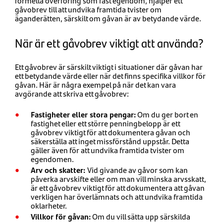
formella överföring som fast egendom, hjälper ett
gåvobrev till att undvika framtida tvister om
äganderätten, särskilt om gåvan är av betydande värde.
När är ett gåvobrev viktigt att använda?
Ett gåvobrev är särskilt viktigt i situationer där gåvan har
ett betydande värde eller när det finns specifika villkor för
gåvan. Här är några exempel på när det kan vara
avgörande att skriva ett gåvobrev:
Fastigheter eller stora pengar:
Om du ger bort en
fastighet eller ett större penningbelopp är ett
gåvobrev viktigt för att dokumentera gåvan och
säkerställa att inget missförstånd uppstår. Detta
gäller även för att undvika framtida tvister om
egendomen.
Arv och skatter:
Vid givande av gåvor som kan
påverka arvskifte eller om man vill minska arvsskatt,
är ett gåvobrev viktigt för att dokumentera att gåvan
verkligen har överlämnats och att undvika framtida
oklarheter.
Villkor för gåvan:
Om du vill sätta upp särskilda