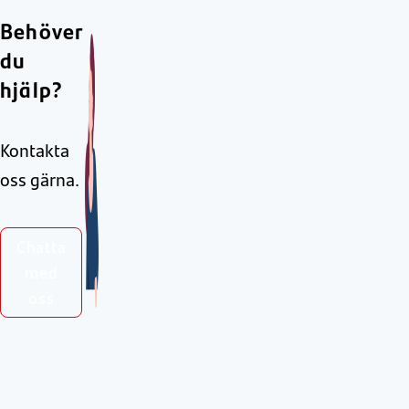
Behöver
du
hjälp?
Kontakta
oss gärna.
Chatta
med
oss