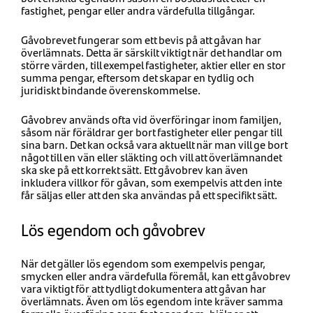
fastighet, pengar eller andra värdefulla tillgångar.
Gåvobrevet fungerar som ett bevis på att gåvan har
överlämnats. Detta är särskilt viktigt när det handlar om
större värden, till exempel fastigheter, aktier eller en stor
summa pengar, eftersom det skapar en tydlig och
juridiskt bindande överenskommelse.
Gåvobrev används ofta vid överföringar inom familjen,
såsom när föräldrar ger bort fastigheter eller pengar till
sina barn. Det kan också vara aktuellt när man vill ge bort
något till en vän eller släkting och vill att överlämnandet
ska ske på ett korrekt sätt. Ett gåvobrev kan även
inkludera villkor för gåvan, som exempelvis att den inte
får säljas eller att den ska användas på ett specifikt sätt.
Lös egendom och gåvobrev
När det gäller lös egendom som exempelvis pengar,
smycken eller andra värdefulla föremål, kan ett gåvobrev
vara viktigt för att tydligt dokumentera att gåvan har
överlämnats. Även om lös egendom inte kräver samma