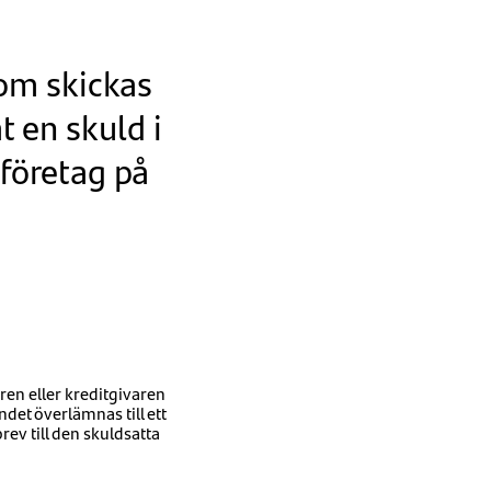
som skickas
t en skuld i
oföretag på
ren eller kreditgivaren
det överlämnas till ett
rev till den skuldsatta