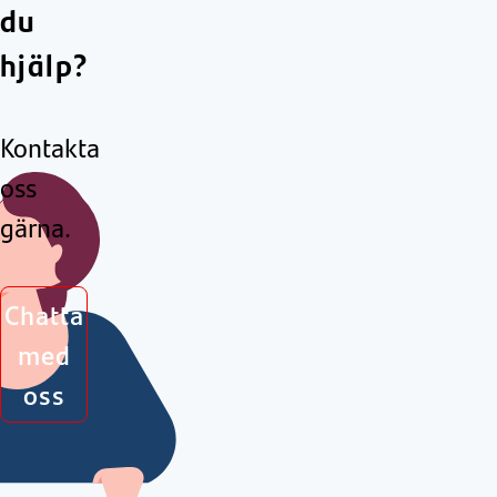
du
hjälp?
Kontakta
oss
gärna.
Chatta
med
oss