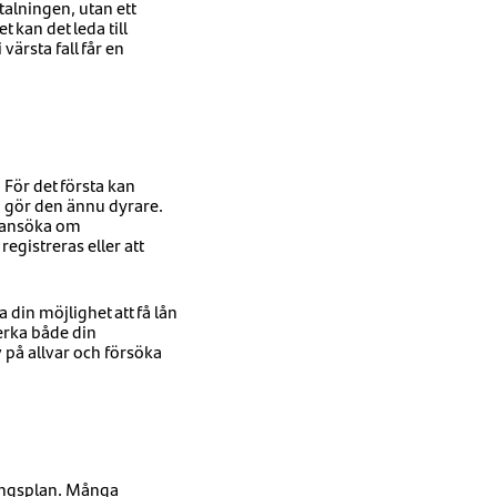
talningen, utan ett
 kan det leda till
 värsta fall får en
 För det första kan
m gör den ännu dyrare.
n ansöka om
gistreras eller att
din möjlighet att få lån
erka både din
v på allvar och försöka
ningsplan. Många