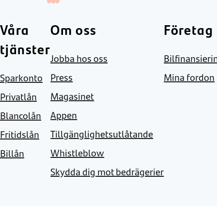
Våra
Om oss
Företag
tjänster
Jobba hos oss
Bilfinansieri
Press
Mina fordon
Sparkonto
Magasinet
Privatlån
Appen
Blancolån
Tillgänglighetsutlåtande
Fritidslån
Whistleblow
Billån
Skydda dig mot bedrägerier