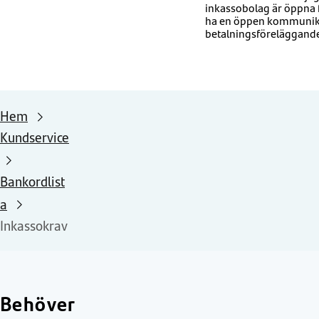
inkassobolag är öppna f
ha en öppen kommunikati
betalningsföreläggand
Hem
Kundservice
Bankordlist
a
Inkassokrav
Behöver