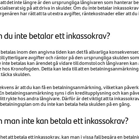
 att det inte längre är den ursprungliga långivaren som hanterar be
aliserat sig på att driva in skulder. Om du inte betalar inkassokravet
genären har rätt att ta ut extra avgifter, räntekostnader eller att du i
du inte betalar ett inkassokrav?
 betalas inom den angivna tiden kan det få allvarliga konsekvenser.
till ytterligare avgifter och räntor på den ursprungliga skulden so
inte betalas kan ärendet gå vidare till domstol och långivaren ka
hos Kronofogden. Detta kan leda till att en
betalningsanmärkning re
 täcka skulden.
ekvens är att du kan få en betalningsanmärkning, vilket kan påverka 
n. En betalningsanmärkning syns i din kreditupplysning och kan påv
tt rykte hos andra långivare. Därför är det viktigt att ta inkassokra
talningsplan om du inte kan betala hela skulden på en gång.
 man inte kan betala ett inkassokrav?
et att betala ett inkassokrav, kan man i vissa fall begära en betal