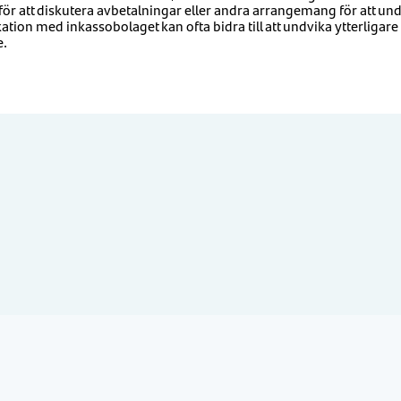
ör att diskutera avbetalningar eller andra arrangemang för att unde
on med inkassobolaget kan ofta bidra till att undvika ytterligar
e.