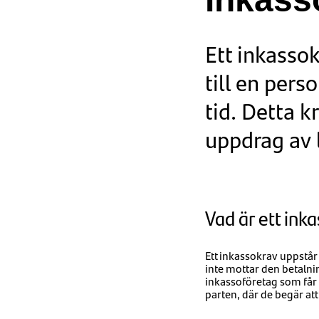
Ett inkasso
till en pers
tid. Detta k
uppdrag av l
Vad är ett ink
Ett inkassokrav uppstår
inte mottar den betalni
inkassoföretag som får i
parten, där de begär at