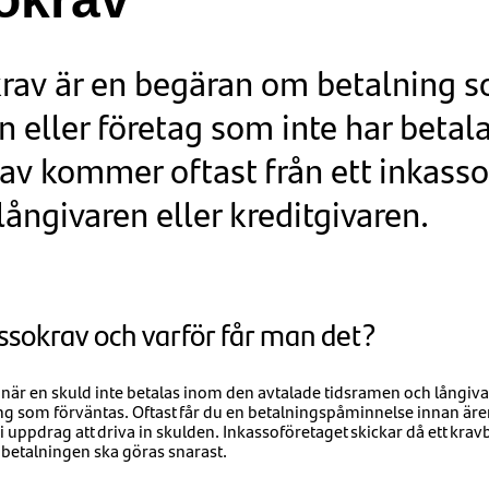
krav är en begäran om betalning 
on eller företag som inte har betala
rav kommer oftast från ett inkass
ångivaren eller kreditgivaren.
assokrav och varför får man det?
 när en skuld inte betalas inom den avtalade tidsramen och långiva
ng som förväntas. Oftast får du en betalningspåminnelse innan ären
 uppdrag att driva in skulden. Inkassoföretaget skickar då ett kravb
t betalningen ska göras snarast.