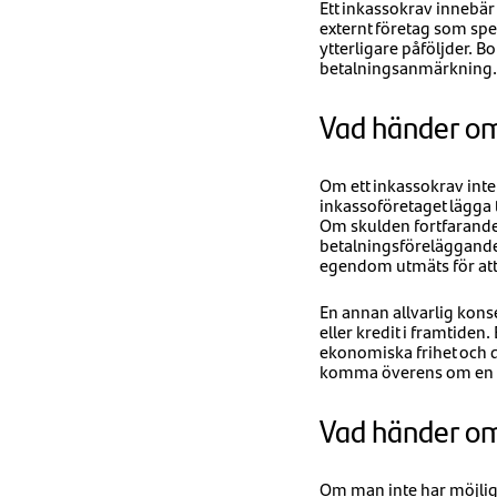
Ett inkassokrav innebär
externt företag som speci
ytterligare påföljder. Bor
betalningsanmärkning.
Vad händer om 
Om ett inkassokrav inte
inkassoföretaget lägga 
Om skulden fortfarande 
betalningsföreläggande 
egendom utmäts för att
En annan allvarlig kons
eller kredit i framtide
ekonomiska frihet och di
komma överens om en be
Vad händer om
Om man inte har möjligh