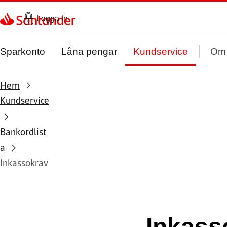
Gå direkt till textinnehål
Logga in
Sparkonto
Låna pengar
Kundservice
Om
Hem
Kundservice
Bankordlist
a
Inkassokrav
Inkass