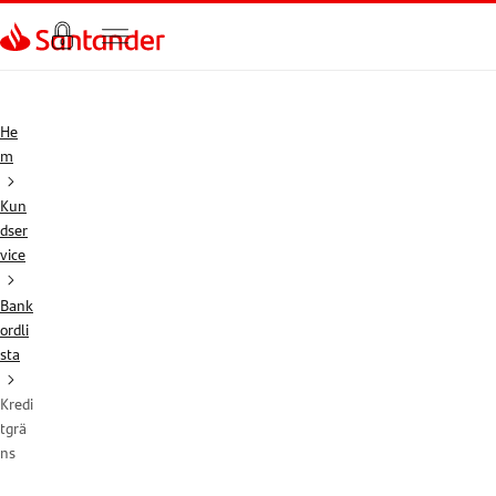
Gå direkt till textinnehål
He
m
Kun
dser
vice
Bank
ordli
sta
Kredi
tgrä
ns