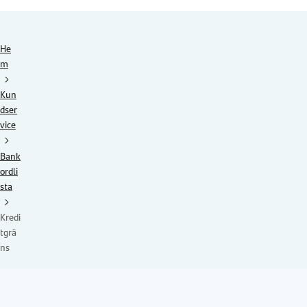
He
m
Kun
dser
vice
Bank
ordli
sta
Kredi
tgrä
ns