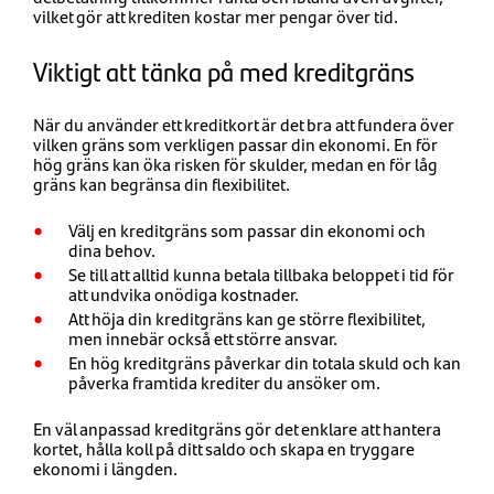
vilket gör att krediten kostar mer pengar över tid.
Viktigt att tänka på med kreditgräns
När du använder ett kreditkort är det bra att fundera över
vilken gräns som verkligen passar din ekonomi. En för
hög gräns kan öka risken för skulder, medan en för låg
gräns kan begränsa din flexibilitet.
Välj en kreditgräns som passar din ekonomi och
dina behov.
Se till att alltid kunna betala tillbaka beloppet i tid för
att undvika onödiga kostnader.
Att höja din kreditgräns kan ge större flexibilitet,
men innebär också ett större ansvar.
En hög kreditgräns påverkar din totala skuld och kan
påverka framtida krediter du ansöker om.
En väl anpassad kreditgräns gör det enklare att hantera
kortet, hålla koll på ditt saldo och skapa en tryggare
ekonomi i längden.