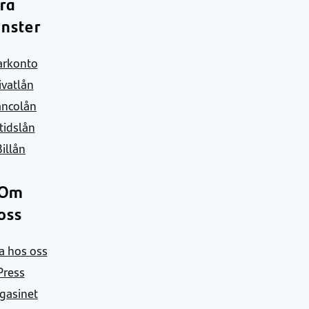
ra
änster
arkonto
ivatlån
ancolån
itidslån
Billån
Om
oss
a hos oss
Press
gasinet