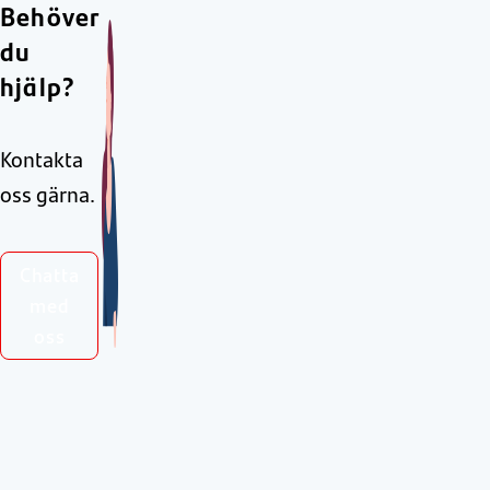
Behöver
du
hjälp?
Kontakta
oss gärna.
Chatta
med
oss