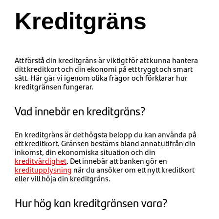
Kreditgräns
Att förstå din kreditgräns är viktigt för att kunna hantera
ditt kreditkort och din ekonomi på ett tryggt och smart
sätt. Här går vi igenom olika frågor och förklarar hur
kreditgränsen fungerar.
Vad innebär en kreditgräns?
En kreditgräns är det högsta belopp du kan använda på
ett kreditkort. Gränsen bestäms bland annat utifrån din
inkomst, din ekonomiska situation och din
kreditvärdighet
. Det innebär att banken gör en
kreditupplysning
när du ansöker om ett nytt kreditkort
eller vill höja din kreditgräns.
Hur hög kan kreditgränsen vara?