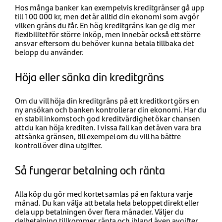
Hos många banker kan exempelvis kreditgränser gå upp
till 100 000 kr, men det är alltid din ekonomi som avgör
vilken gräns du får. En hög kreditgräns kan ge dig mer
flexibilitet för större inköp, men innebär också ett större
ansvar eftersom du behöver kunna betala tillbaka det
belopp du använder.
Höja eller sänka din kreditgräns
Om du vill höja din kreditgräns på ett kreditkort görs en
ny ansökan och banken kontrollerar din ekonomi. Har du
en stabil inkomst och god kreditvärdighet ökar chansen
att du kan höja krediten. I vissa fall kan det även vara bra
att sänka gränsen, till exempel om du vill ha bättre
kontroll över dina utgifter.
Så fungerar betalning och ränta
Alla köp du gör med kortet samlas på en faktura varje
månad. Du kan välja att betala hela beloppet direkt eller
dela upp betalningen över flera månader. Väljer du
delbetalning tillkommer ränta och ibland även avgifter,