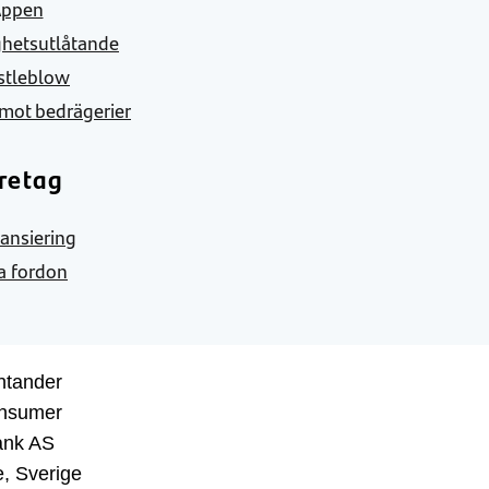
Appen
ghetsutlåtande
stleblow
mot bedrägerier
retag
nansiering
a fordon
ntander
nsumer
ank AS
, Sverige