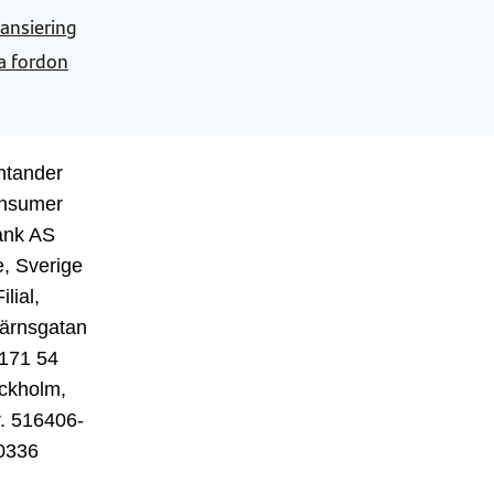
nansiering
a fordon
ntander
nsumer
ank AS
, Sverige
ilial,
ärnsgatan
 171 54
ckholm,
r. 516406-
0336