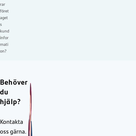
rar
föret
aget
s
kund
infor
mati
on?
Behöver
du
hjälp?
Kontakta
oss gärna.