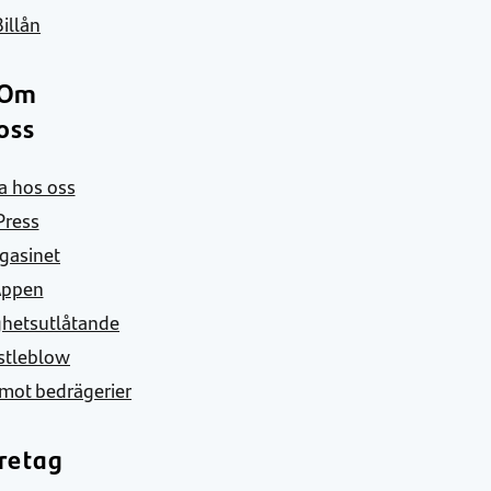
Billån
Om
oss
a hos oss
Press
gasinet
Appen
ghetsutlåtande
stleblow
mot bedrägerier
retag