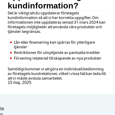
kundinformation?
Det är viktigt att du uppdaterar företagets
kundinformation så att vi har korrekta uppgifter. Om
informationen inte uppdateras
senast 31 mars 2024
kan
företagets möjligheter att använda våra produkter och
tjänster begränsas.
Lån eller finansering kan spärras för ytterligare
tjänster
Restriktioner för utnyttjande av pantsatta krediter
Försening relaterad till skapande av nya produkter
Samtidigt kommer vi att göra en individuell bedömning
av företagets kundrelationer, vilket i vissa fall kan leda till
att vi måste avsluta samarbetet.
15 maj, 2025
He
m