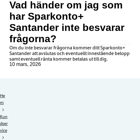
Vad händer om jag som
har Sparkonto+
Santander inte besvarar
frågorna?
Om du inte besvarar frågorna kommer ditt Sparkonto+
Santander att avslutas och eventuellt innestående belopp
samt eventuell ränta kommer betalas ut till dig.
10 mars, 2026
He
m
Kun
dser
vice