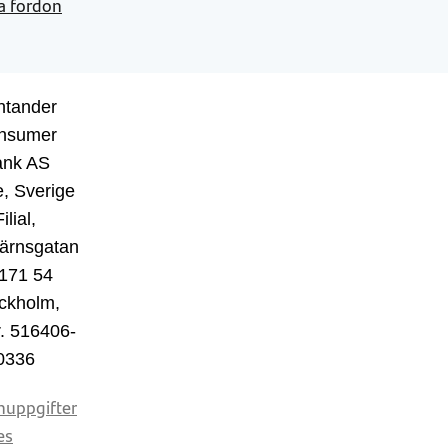
a fordon
ntander
nsumer
ank AS
, Sverige
ilial,
ärnsgatan
 171 54
ckholm,
r. 516406-
0336
nuppgifter
es