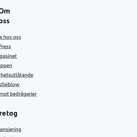
Om
oss
a hos oss
Press
gasinet
Appen
ghetsutlåtande
stleblow
mot bedrägerier
retag
nansiering