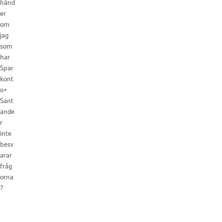
händ
er
om
jag
som
har
Spar
kont
o+
Sant
ande
r
inte
besv
arar
fråg
orna
?