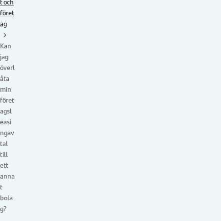
t och
föret
ag
Kan
jag
överl
åta
min
föret
agsl
easi
ngav
tal
till
ett
anna
t
bola
g?