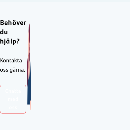
Behöver
du
hjälp?
Kontakta
oss gärna.
Chatta
med
oss