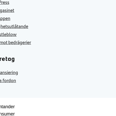
Press
gasinet
Appen
ghetsutlåtande
stleblow
mot bedrägerier
retag
nansiering
a fordon
ntander
nsumer