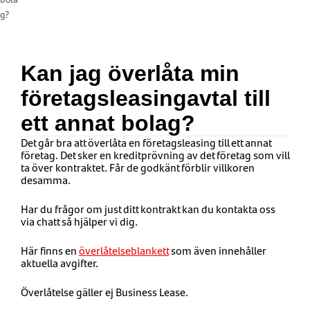
g?
Kan jag överlåta min
företagsleasingavtal till
ett annat bolag?
Det går bra att överlåta en företagsleasing till ett annat
företag. Det sker en kreditprövning av det företag som vill
ta över kontraktet. Får de godkänt förblir villkoren
desamma.
Har du frågor om just ditt kontrakt kan du kontakta oss
via chatt så hjälper vi dig.
Här finns en
överlåtelseblankett
som även innehåller
aktuella avgifter.
Överlåtelse gäller ej Business Lease.