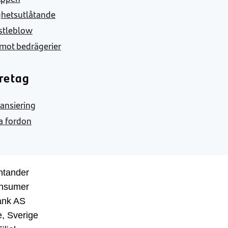
ghetsutlåtande
stleblow
mot bedrägerier
retag
nansiering
a fordon
ntander
nsumer
ank AS
, Sverige