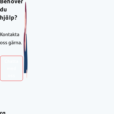
Behöver
du
hjälp?
Kontakta
oss gärna.
Chatta
med
oss
ra