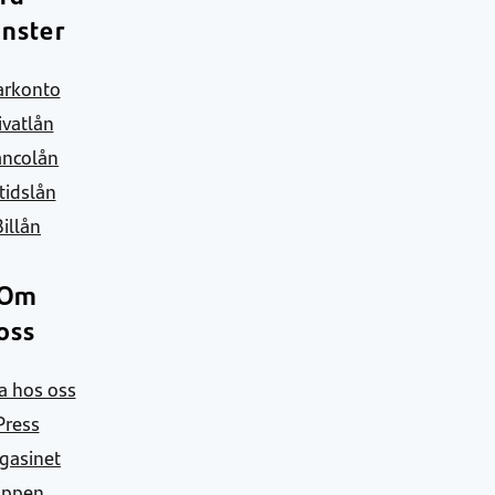
änster
arkonto
ivatlån
ancolån
itidslån
Billån
Om
oss
a hos oss
Press
gasinet
Appen