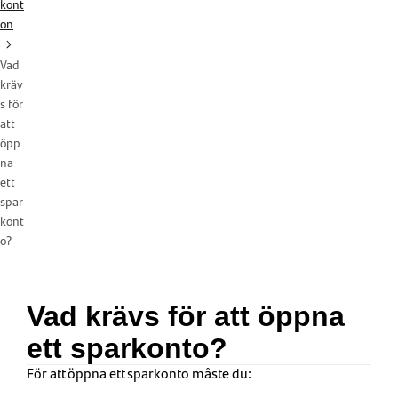
kont
on
Vad
kräv
s för
att
öpp
na
ett
spar
kont
o?
Vad krävs för att öppna
ett sparkonto?
För att öppna ett sparkonto måste du: