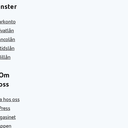
änster
arkonto
ivatlån
ancolån
itidslån
Billån
Om
oss
a hos oss
Press
gasinet
Appen