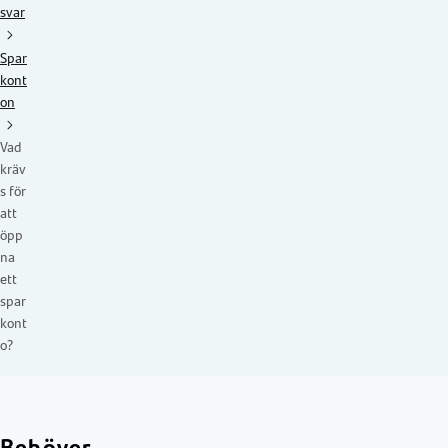
svar
Spar
kont
on
Vad
kräv
s för
att
öpp
na
ett
spar
kont
o?
Behöver