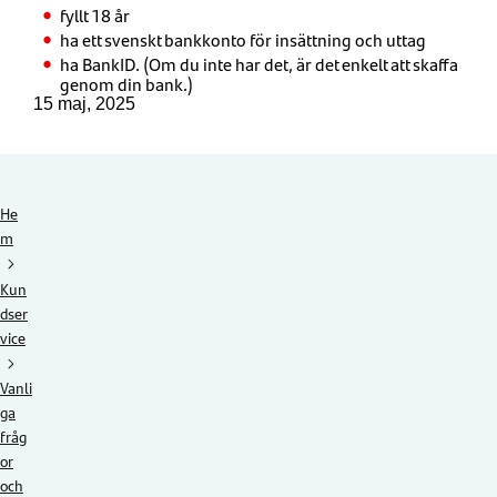
fyllt 18 år
ha ett svenskt bankkonto för insättning och uttag
ha BankID. (Om du inte har det, är det enkelt att skaffa
genom din bank.)
15 maj, 2025
He
m
Kun
dser
vice
Vanli
ga
fråg
or
och