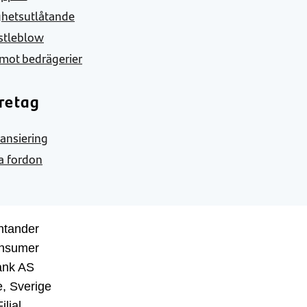
ghetsutlåtande
stleblow
mot bedrägerier
retag
nansiering
a fordon
ntander
nsumer
ank AS
, Sverige
ilial,