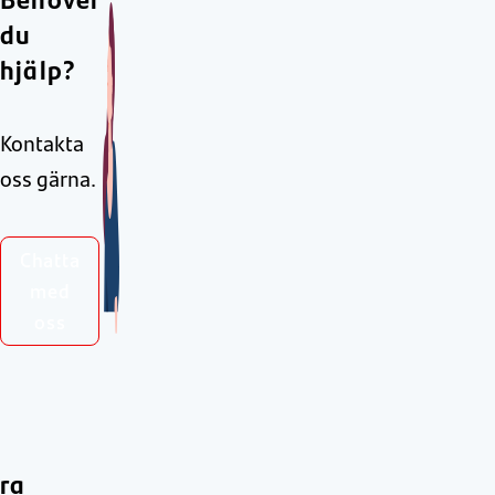
du
hjälp?
Kontakta
oss gärna.
Chatta
med
oss
ra