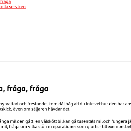
 fråga
 kolla servicen
a, fråga, fråga
ytvättad och frestande, kom då ihåg att du inte vet hur den har anv
oppskick, även om säljaren hävdar det.
ånga mil den gått, en välskött bil kan gå tusentals mil och fungera 
 mil, fråga om vilka större reparationer som gjorts - till exempel b