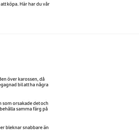
att köpa. Här har du vår
nden över karossen, då
gagnad bil att ha några
dan som orsakade det och
tt behålla samma färg på
ärger bleknar snabbare än