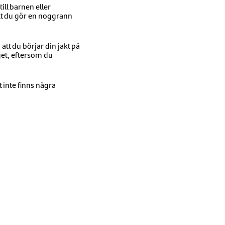
till barnen eller
att du gör en noggrann
att du börjar din jakt på
get, eftersom du
t inte finns några