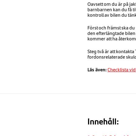
Oavsett om du är på jakt 
barnbarnen kan du få ti
kontroll av bilen du tän
Först och främst ska du 
den efterlängtade bilen
kommer att ha återkom
Steg två är att kontakta
fordonsrelaterade skulde
Läs även:
Checklista v
Innehåll: