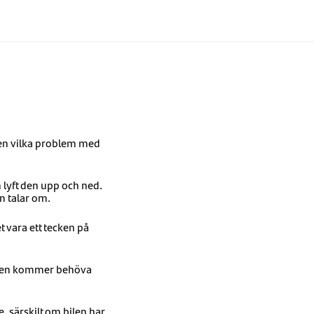
ven vilka problem med
h lyft den upp och ned.
n talar om.
 vara ett tecken på
tt den kommer behöva
ge, särskilt om bilen har