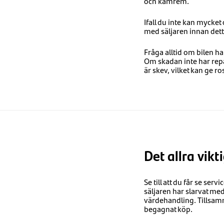
och kamrem.
Ifall du inte kan mycket 
med säljaren innan det
Fråga alltid om bilen ha
Om skadan inte har rep
är skev, vilket kan ge ro
Det allra vikt
Se till att du får se ser
säljaren har slarvat med
värdehandling. Tillsamma
begagnat köp.