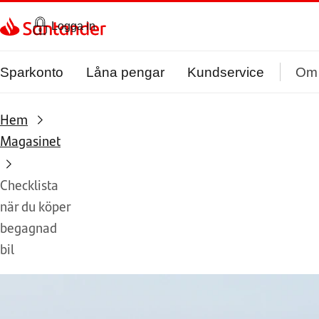
Gå direkt till textinnehål
Logga in
Sparkonto
Låna pengar
Kundservice
Om
Hem
Magasinet
Checklista
när du köper
begagnad
bil