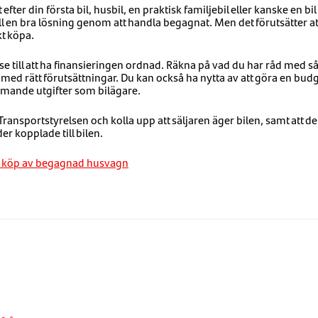
efter din första bil, husbil, en praktisk familjebil eller kanske en bil 
ll en bra lösning genom att handla begagnat. Men det förutsätter 
kt köpa.
se till att ha finansieringen ordnad. Räkna på vad du har råd med så 
 med rätt förutsättningar. Du kan också ha nytta av att göra en bud
mande utgifter som bilägare.
 Transportstyrelsen och kolla upp att säljaren äger bilen, samt att de
r kopplade till bilen.
id köp av begagnad husvagn