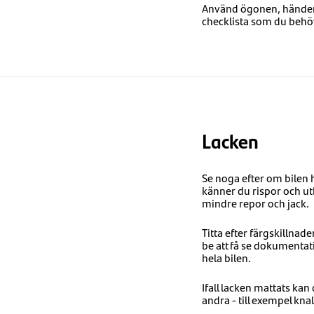
Använd ögonen, händerna
checklista som du behö
Lacken
Se noga efter om bilen 
känner du rispor och ut
mindre repor och jack.
Titta efter färgskillnad
be att få se dokumentati
hela bilen.
Ifall lacken mattats kan
andra - till exempel knal