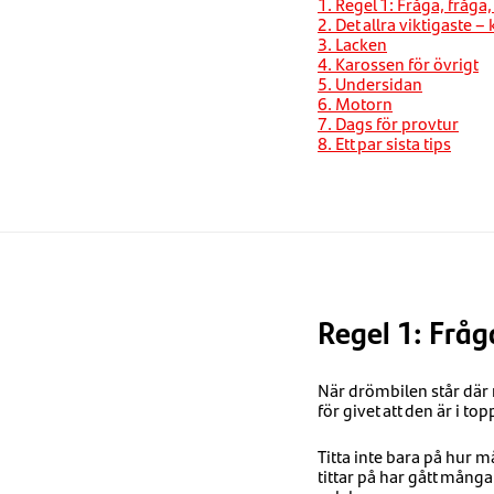
1. Regel 1: Fråga, fråga,
2. Det allra viktigaste –
3. Lacken
4. Karossen för övrigt
5. Undersidan
6. Motorn
7. Dags för provtur
8. Ett par sista tips
Regel 1: Fråg
När drömbilen står där n
för givet att den är i t
Titta inte bara på hur m
tittar på har gått många