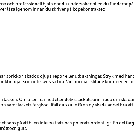
 och professionell hjälp när du undersöker bilen du funderar på 
ver läsa igenom innan du skriver på köpekontraktet:
har sprickor, skador, djupa repor eller utbuktningar. Stryk med ha
buktningar som inte syns så bra. Vid normalt slitage kommer en be
er i lacken. Om bilen har helt eller delvis lackats om, fråga om ska
on samt lackets färgkod. Ifall du skulle få en ny skada är det bra a
 det bero på att bilen inte tvättats och polerats ordentligt. En del f
lrött och gult.