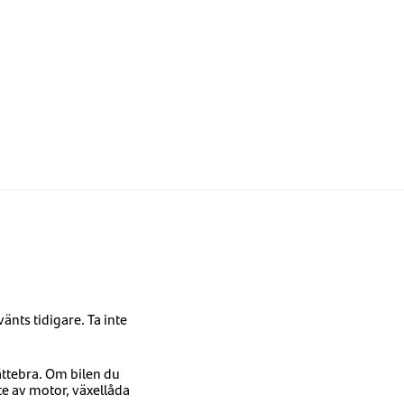
änts tidigare. Ta inte
jättebra. Om bilen du
yte av motor, växellåda