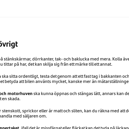
övrigt
på stänkskärmar, dörrkanter, tak- och baklucka med mera. Kolla ä
 tittar på har, det kan skilja sig från ett märke till ett annat.
n
ska sitta ordentligt, testa det genom att ett fast tag i bakkanten oc
t betyda att bilen använts mycket, kanske mer än mätarställninge
n och motorhuven
ska kunna öppnas och stängas lätt, annars kan det
ft en skada.
 stenskott, sprickor eller är matt och sliten, kan du räkna med a
rhandla med säljaren om.
 innertaket
, ifall det är missfärgat eller fläckat kan det tyda på läcka