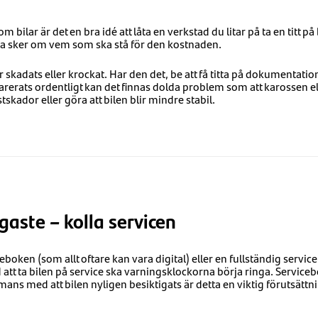
om bilar är det en bra idé att låta en verkstad du litar på ta en titt 
ta sker om vem som ska stå för den kostnaden.
r skadats eller krockat. Har den det, be att få titta på dokumentati
arerats ordentligt kan det finnas dolda problem som att karossen 
stskador eller göra att bilen blir mindre stabil.
igaste – kolla servicen
viceboken (som allt oftare kan vara digital) eller en fullständig servic
 att ta bilen på service ska varningsklockorna börja ringa. Service
ns med att bilen nyligen besiktigats är detta en viktig förutsättnin