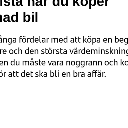
ista när du köper
ad bil
ånga fördelar med att köpa en beg
ägre och den största värdeminsknin
en du måste vara noggrann och ko
r att det ska bli en bra affär.