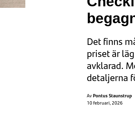
Checkl
begagn
Det finns m
priset är l
avklarad. M
detaljerna fö
Av
Pontus Staunstrup
10 februari, 2026