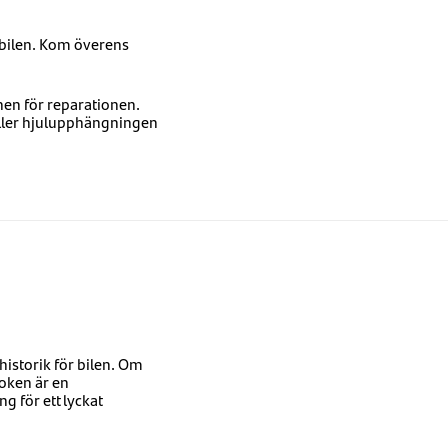
på bilen. Kom överens
onen för reparationen.
eller hjulupphängningen
ehistorik för bilen. Om
boken är en
g för ett lyckat