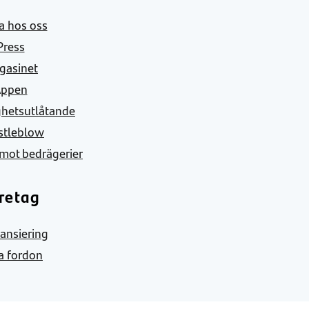
a hos oss
Press
gasinet
Appen
ghetsutlåtande
stleblow
mot bedrägerier
retag
nansiering
a fordon