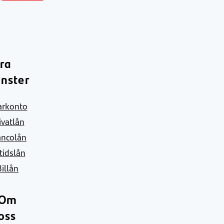
ra
änster
arkonto
ivatlån
ancolån
itidslån
Billån
Om
oss