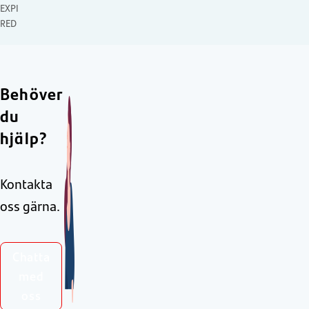
EXPI
RED
Behöver
du
hjälp?
Kontakta
oss gärna.
Chatta
med
oss