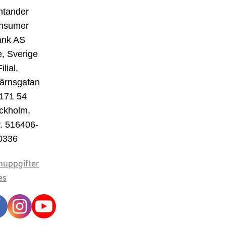
ntander
nsumer
ank AS
, Sverige
ilial,
ärnsgatan
 171 54
ckholm,
r. 516406-
0336
nuppgifter
es