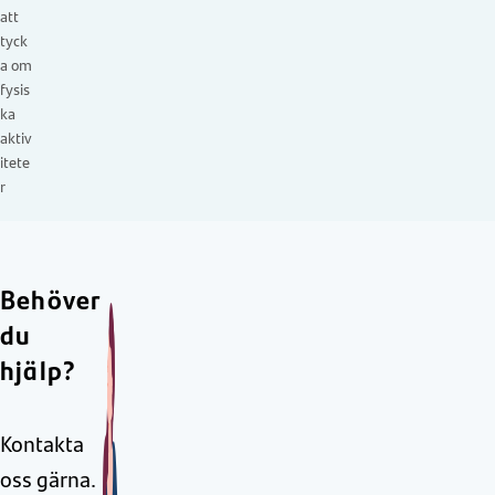
att
tyck
a om
fysis
ka
aktiv
itete
r
Behöver
du
hjälp?
Kontakta
oss gärna.