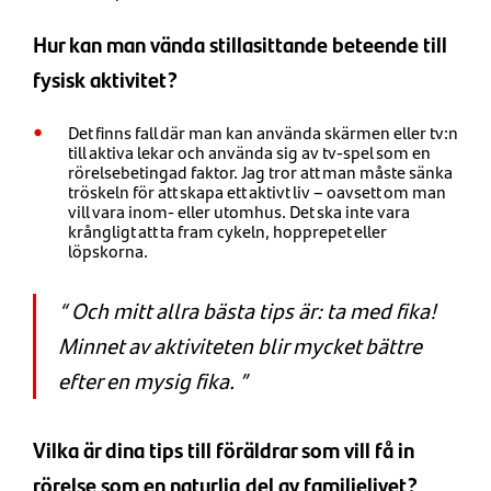
Hur kan man vända stillasittande beteende till
fysisk aktivitet?
Det finns fall där man kan använda skärmen eller tv:n
till aktiva lekar och använda sig av tv-spel som en
rörelsebetingad faktor. Jag tror att man måste sänka
tröskeln för att skapa ett aktivt liv – oavsett om man
vill vara inom- eller utomhus. Det ska inte vara
krångligt att ta fram cykeln, hopprepet eller
löpskorna.
Och mitt allra bästa tips är: ta med fika!
Minnet av aktiviteten blir mycket bättre
efter en mysig fika.
Vilka är dina tips till föräldrar som vill få in
rörelse som en naturlig del av familjelivet?