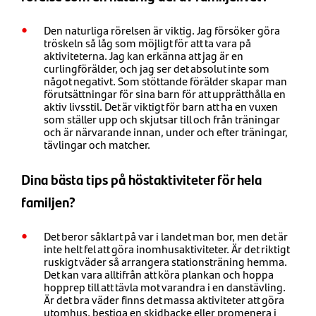
Den naturliga rörelsen är viktig. Jag försöker göra
tröskeln så låg som möjligt för att ta vara på
aktiviteterna. Jag kan erkänna att jag är en
curlingförälder, och jag ser det absolut inte som
något negativt. Som stöttande förälder skapar man
förutsättningar för sina barn för att upprätthålla en
aktiv livsstil. Det är viktigt för barn att ha en vuxen
som ställer upp och skjutsar till och från träningar
och är närvarande innan, under och efter träningar,
tävlingar och matcher.
Dina bästa tips på höstaktiviteter för hela
familjen?
Det beror såklart på var i landet man bor, men det är
inte helt fel att göra inomhusaktiviteter. Är det riktigt
ruskigt väder så arrangera stationsträning hemma.
Det kan vara alltifrån att köra plankan och hoppa
hopprep till att tävla mot varandra i en danstävling.
Är det bra väder finns det massa aktiviteter att göra
utomhus, bestiga en skidbacke eller promenera i