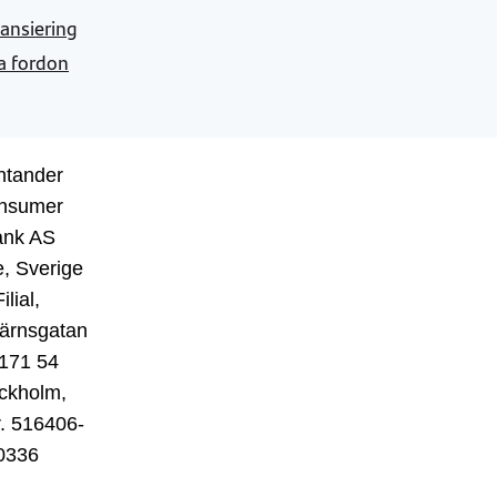
nansiering
a fordon
ntander
nsumer
ank AS
, Sverige
ilial,
ärnsgatan
 171 54
ckholm,
r. 516406-
0336