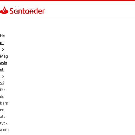
Gå direkt till textinnehål
He
m
Mag
asin
et
Så
får
du
barn
en
att
tyck
a om