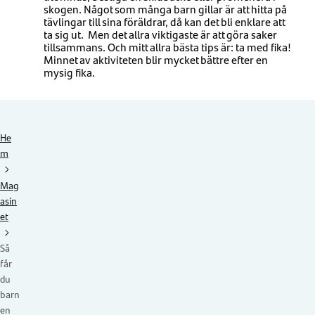
skogen. Något som många barn gillar är att hitta på
tävlingar till sina föräldrar, då kan det bli enklare att
ta sig ut. Men det allra viktigaste är att göra saker
tillsammans. Och mitt allra bästa tips är: ta med fika!
Minnet av aktiviteten blir mycket bättre efter en
mysig fika.
He
m
Mag
asin
et
Så
får
du
barn
en