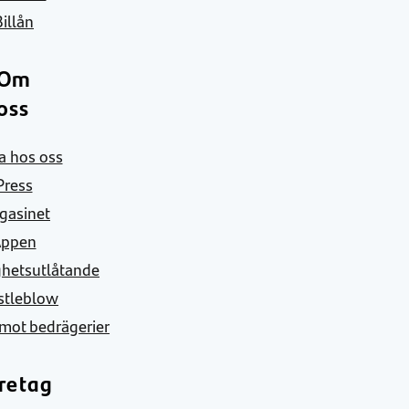
Billån
Om
oss
a hos oss
Press
gasinet
Appen
ghetsutlåtande
stleblow
mot bedrägerier
retag