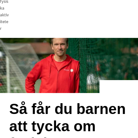
fysis
ka
aktiv
itete
r
Så får du barnen
att tycka om