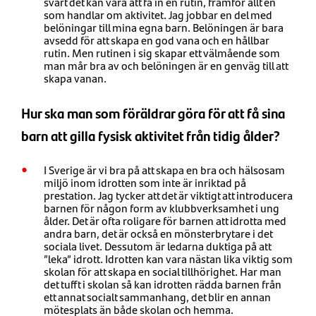
svårt det kan vara att få in en rutin, framför allt en
som handlar om aktivitet. Jag jobbar en del med
belöningar till mina egna barn. Belöningen är bara
avsedd för att skapa en god vana och en hållbar
rutin. Men rutinen i sig skapar ett välmående som
man mår bra av och belöningen är en genväg till att
skapa vanan.
Hur ska man som föräldrar göra för att få sina
barn att gilla fysisk aktivitet från tidig ålder?
I Sverige är vi bra på att skapa en bra och hälsosam
miljö inom idrotten som inte är inriktad på
prestation. Jag tycker att det är viktigt att introducera
barnen för någon form av klubbverksamhet i ung
ålder. Det är ofta roligare för barnen att idrotta med
andra barn, det är också en mönsterbrytare i det
sociala livet. Dessutom är ledarna duktiga på att
”leka” idrott. Idrotten kan vara nästan lika viktig som
skolan för att skapa en social tillhörighet. Har man
det tufft i skolan så kan idrotten rädda barnen från
ett annat socialt sammanhang, det blir en annan
mötesplats än både skolan och hemma.