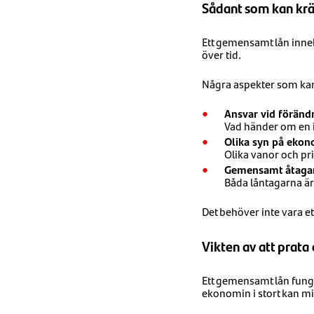
Sådant som kan krä
Ett gemensamt lån inneb
över tid.
Några aspekter som kan 
Ansvar vid föränd
Vad händer om en i
Olika syn på ekon
Olika vanor och pr
Gemensamt åtaga
Båda låntagarna är 
Det behöver inte vara et
Vikten av att prata
Ett gemensamt lån funge
ekonomin i stort kan mi