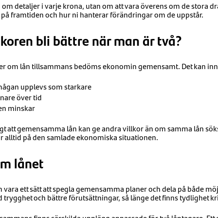
 om detaljer i varje krona, utan om att vara överens om de stora dr
er på framtiden och hur ni hanterar förändringar om de uppstår.
lkoren bli bättre när man är två?
ker om lån tillsammans bedöms ekonomin gemensamt. Det kan inne
mågan upplevs som starkare
nare över tid
ren minskar
nligt att gemensamma lån kan ge andra villkor än om samma lån sö
ror alltid på den samlade ekonomiska situationen.
om lånet
n vara ett sätt att spegla gemensamma planer och dela på både möj
rygghet och bättre förutsättningar, så länge det finns tydlighet kr
illsammans finns särskilda upplägg anpassade för två låntagare. Ett