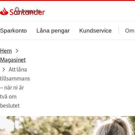
Gå direkt till textinnehål
Logga in
Sparkonto
Låna pengar
Kundservice
Om
Hem
Magasinet
Att låna
tillsammans
– när ni är
två om
beslutet