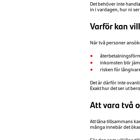
Det behöver inte handla
in i vardagen, hur ni s
Varför kan vil
När två personer ansö
återbetalningsför
inkomsten blir jäm
risken för långiva
Det är därför inte ova
Exakt hur det ser ut be
Att vara två 
Att låna tillsammans ka
många innebär det ökad t
För den som vill låna t