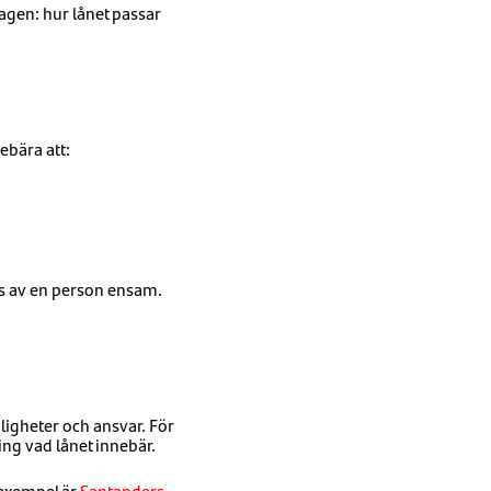
agen: hur lånet passar
bära att:
ks av en person ensam.
ligheter och ansvar. För
ing vad lånet innebär.
 exempel är
Santanders