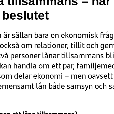
a tillsammans – när 
 beslutet
ån är sällan bara en ekonomisk fråg
 också om relationer, tillit och
två personer lånar tillsammans bli
t kan handla om ett par, familje
 som delar ekonomi – men oavsett 
 gemensamt lån både samsyn och 
 man att låna tillsammans?