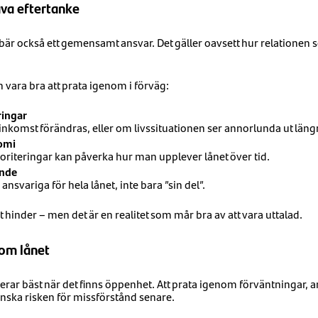
va eftertanke
är också ett gemensamt ansvar. Det gäller oavsett hur relationen se
vara bra att prata igenom i förväg:
ringar
nkomst förändras, eller om livssituationen ser annorlunda ut läng
omi
ioriteringar kan påverka hur man upplever lånet över tid.
nde
ansvariga för hela lånet, inte bara ”sin del”.
t hinder – men det är en realitet som mår bra av att vara uttalad.
 om lånet
rar bäst när det finns öppenhet. Att prata igenom förväntningar, a
nska risken för missförstånd senare.