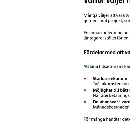
Många väljer att vara tv
gemensamt projekt, som 
En annan anledning är a
låntagare istället för e
Fördelar med att va
Att låna tillsammans kan
Starkare ekonomi
Två inkomster kan 
Möjlighet till bätt
När återbetalnings
Delat ansvar i va
Månadskostnaden bl
För många handlar det o