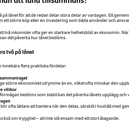
å på lånet för att de redan delar stora delar av vardagen. Ett gemen
ett större köp eller en investering som båda använder och ansvar
tt två inkomster ofta ger en starkare helhetsbild av ekonomin. När
n kan det påverka hur lånet bedöms.
ra två på lånet
 innebära flera praktiska fördelar:
 sammantaget
ge större ekonomiskt utrymme än en, vilket ofta minskar den uppl
re villkor
förmågan bedöms som stabil kan det påverka lånets upplägg och vi
rdagen
ir ofta lättare att hantera när den delas, särskilt i hushåll med
ckså om trygghet – att inte stå ensam med ett stort åtagande.