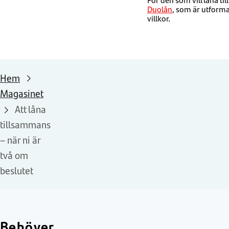
Duolån
, som är utforma
villkor.
Hem
Magasinet
Att låna
tillsammans
– när ni är
två om
beslutet
Behöver