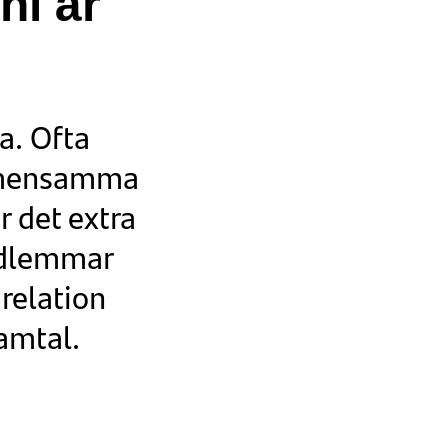
ni är
a. Ofta
 gemensamma
r det extra
medlemmar
relation
samtal.