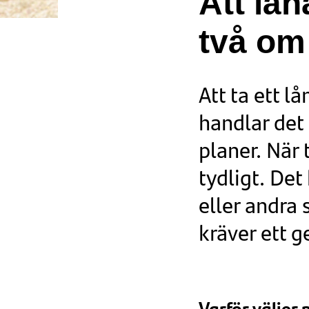
Att lån
två om
Att ta ett l
handlar det
planer. När 
tydligt. De
eller andra
kräver ett
Varför väljer