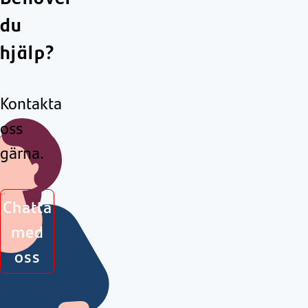
du
hjälp?
Kontakta
oss
gärna.
Chatta
med
oss