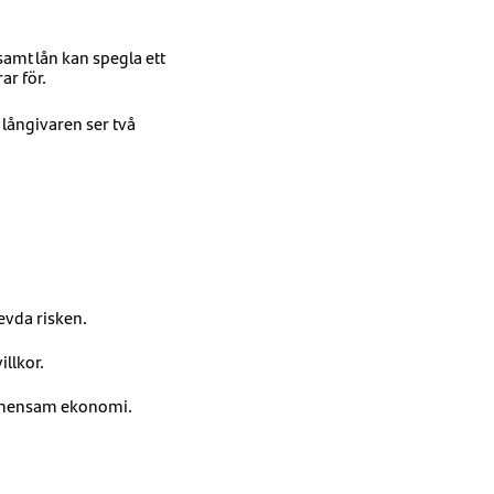
samt lån kan spegla ett
ar för.
 långivaren ser två
evda risken.
llkor.
 gemensam ekonomi.