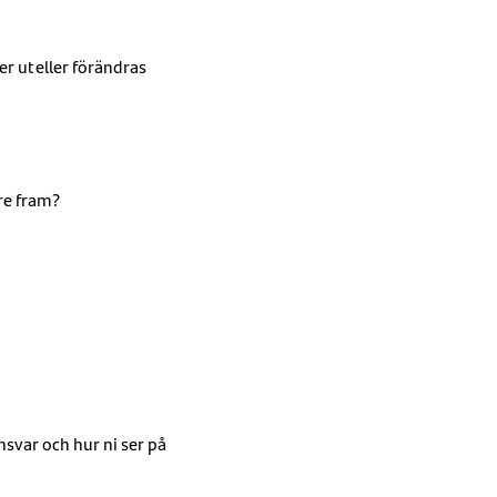
r ut eller förändras
re fram?
nsvar och hur ni ser på