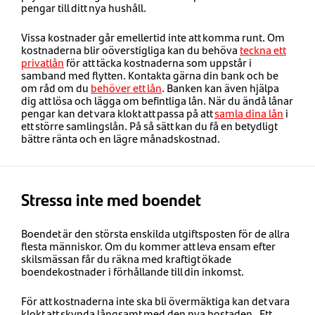
pengar till ditt nya hushåll.
Vissa kostnader går emellertid inte att komma runt. Om
kostnaderna blir oöverstigliga kan du behöva
teckna ett
privatlån
för att täcka kostnaderna som uppstår i
samband med flytten. Kontakta gärna din bank och be
om råd om du
behöver ett lån
. Banken kan även hjälpa
dig att lösa och lägga om befintliga lån. När du ändå lånar
pengar kan det vara klokt att passa på att
samla dina lån
i
ett större samlingslån. På så sätt kan du få en betydligt
bättre ränta och en lägre månadskostnad.
Stressa inte med boendet
Boendet är den största enskilda utgiftsposten för de allra
flesta människor. Om du kommer att leva ensam efter
skilsmässan får du räkna med kraftigt ökade
boendekostnader i förhållande till din inkomst.
För att kostnaderna inte ska bli övermäktiga kan det vara
klokt att skynda långsamt med den nya bostaden. Ett