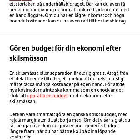
ett storleken på underhållsbidraget. Där kan du även få
personlig rådgivning genom att boka ett videomöte med
en handläggare. Om du har en lägre inkomst och höga
boendekostnader kan du ha även rätt till bostadsbidrag.
Gör en budget för din ekonomi efter
skilsmässan
En skilsmässa eller separation är aldrig gratis. Att gå från
ett delat boende till ett eget innebär att du helst plötsligt
måste täcka många kostnader på egen hand. För att de
nya kostnaderna inte ska komma som en chock är det
klokt att
upprätta en budget
för din ekonomi efter
skilsmässan.
Det kan vara smart att göra en ganska strikt budget, med
rejäla marginaler, till att börja med. Om det visar sig att du
får pengar över kan du göra en mer generös budget
längre fram, när du har bättre koll på dina löpande
kostnader.