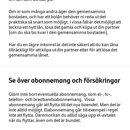
Om ni som många andra äger den gemensamma
bostaden, och har ett bolån behöver ni reda ut det
praktiska så snart som möjligt. I vissa fall är det möjligt att
teckna ett nytt lån, lösa det gamla och köpa ut din partner
(om du ska bo kvar i den gemensamma bostaden),
Har du en lägre inkomst är det inte säkert att du kan låna
tillräckligt för att köpa ut din partner eller för att lösa det
gemensamma lånet.
Se över abonnemang och försäkringar
Glöm inte bort eventuella abonnemang, som el-, tv-,
telefon- och bredbandsabonnemang. Vissa
abonnemang går att flytta till det nya boendet. Men det är
inte alltid möjligt. Elabonnemang går till exempel i regel
inte att flytta. Däremot kan du alltid säga upp el-avtalet
när du flyttar, även om det är bundet.