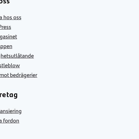
oss
a hos oss
Press
gasinet
Appen
ghetsutlåtande
stleblow
mot bedrägerier
retag
nansiering
a fordon