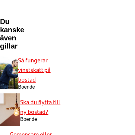
Du
kanske
även
gillar
Så fungerar
vinstskatt på
bostad
Boende
Ska du flytta till
ny bostad?
Boende
Gemensam eller