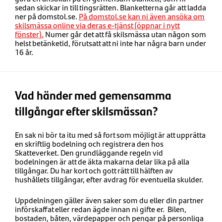
sedan skickar in till tingsrätten. Blanketterna går att ladda
ner på domstol.se.
På domstol.se kan ni även ansöka om
skilsmässa online via deras e-tjänst (öppnar i nytt
fönster).
Numer går det att få skilsmässa utan någon som
helst betänketid, förutsatt att ni inte har några barn under
16 år.
Vad händer med gemensamma
tillgångar efter skilsmässan?
En sak ni bör ta itu med så fort som möjligt är att upprätta
en skriftlig bodelning och registrera den hos
Skatteverket. Den grundläggande regeln vid
bodelningen är att de äkta makarna delar lika på alla
tillgångar. Du har kort och gott rätt till hälften av
hushållets tillgångar, efter avdrag för eventuella skulder.
Uppdelningen gäller även saker som du eller din partner
införskaffat eller redan ägde innan ni gifte er. Bilen,
bostaden, båten, värdepapper och pengar på personliga