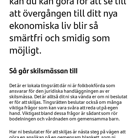
kan du kan göra för att se till
att övergången till ditt nya
ekonomiska liv blir så
smärtfri och smidig som
möjligt.
Så går skilsmässan till
Det är er lokala tingsrätt där ni är folkbokförda som
ansvarar för den juridiska handläggningen av er
skilsmässa. Det är alltså dit ni ska vända er om ni beslutat
er för att skiljas. Tingsrätten beslutar också om många
viktiga frågor som kan vara svåra att reda ut på egen
hand. Viktigast bland dessa frågor är sådant som rör
bodelningen och vårdnaden om gemensamma barn.
Har ni beslutat er för att skiljas är nästa steg på vägen att
göra en ansökan på en gemensam blankett, som ni