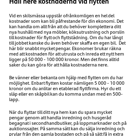
Håll nere kostnaderna vid flytten
Vid en skilsmässa uppstår ofrånkomligen en hel del
kostnader som kan bli påfrestande för din ekonomi. Det
kan handla om allt från att du behöver komplettera ditt
nya hushåll med nya möbler, köksutrustning och porslin
till kostnader för flytt och flyttstädning. Om du har långt
till jobbet kanske du även behöver skaffa en egen bil. Det
här blir snabbt mycket pengar. Ekonomer brukar räkna
med att kostnaden för att utrusta och inreda ett nytt hem
ligger på 50 000 - 100 000 kronor. Men det finns alltid
saker du kan göra för att hålla kostnaderna nere.
Be vänner eller bekanta om hjälp med flytten om du har
möjlighet. Enbart flytten kostar nämligen 5 000 - 10 000
kronor om du anlitar en etablerad flyttfirma. Hyr du ett
släp eller en skåpbil kan du komma undan med en 500-
lapp.
När du flyttar till ditt nya hem kan du spara mycket
pengar genom att handla inredning och husgeråd
begagnat i secondhandbutiker, på loppmarknader och på
auktionssajter. På samma sätt kan du sälja inredning och
prylar från den gamla bostaden och på så sätt få in extra