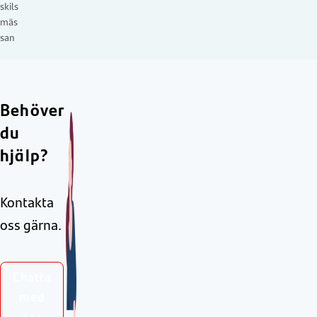
skils
mäs
san
Behöver
du
hjälp?
Kontakta
oss gärna.
Chatta
med
oss