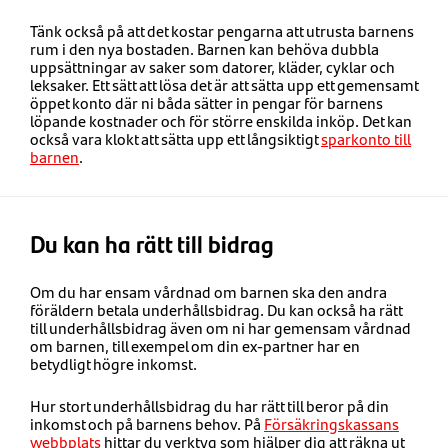
Tänk också på att det kostar pengarna att utrusta barnens
rum i den nya bostaden. Barnen kan behöva dubbla
uppsättningar av saker som datorer, kläder, cyklar och
leksaker. Ett sätt att lösa det är att sätta upp ett gemensamt
öppet konto där ni båda sätter in pengar för barnens
löpande kostnader och för större enskilda inköp. Det kan
också vara klokt att sätta upp ett långsiktigt
sparkonto till
barnen
.
Du kan ha rätt till bidrag
Om du har ensam vårdnad om barnen ska den andra
föräldern betala underhållsbidrag. Du kan också ha rätt
till underhållsbidrag även om ni har gemensam vårdnad
om barnen, till exempel om din ex-partner har en
betydligt högre inkomst.
Hur stort underhållsbidrag du har rätt till beror på din
inkomst och på barnens behov. På
Försäkringskassans
webbplats
hittar du verktyg som hjälper dig att räkna ut