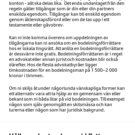
konton - allt ska delas lika. Det enda undantaget från den
regeln gäller tillgångar som är din eller din partners
enskilda egendom. Tillgångar kan bli enskild egendom
genom äktenskapsförord eller om de tas upp i ett
testamente eller gåvobrev.
Kan ni inte komma överens om uppdelningen av
tillgångarna kan ni ansöka om en bodelningsförrättare
hos er lokala tingsrätt. Att anlita en bodelningsförrättare
är dessvärre inte gratis. Bodelningsförrättaren är i regel
en advokat eller annan jurist och kostnaden blir också
därefter. Hos de flesta advokatbyråer ligger
timkostnaden för en bodelningsman på 1 500–2 000
kronor i timmen.
Om ni skiljs åt under någorlunda vänskapliga former kan
ett alternativ vara att ta hjälp av en gemensam vän eller
bekant som ni båda litar på vid bodelningen. Till exempel
någon som själv genomgått en skilsmässa och kan
turerna eller någon som har juridisk bakgrund.