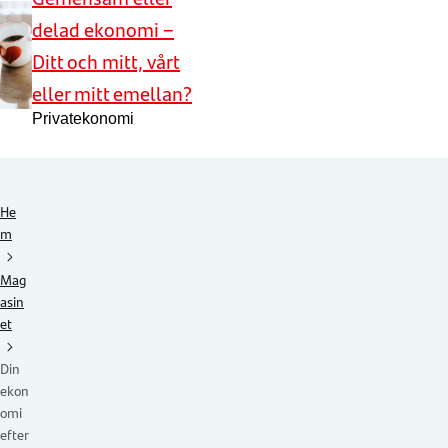
delad ekonomi –
Ditt och mitt, vårt
eller mitt emellan?
Privatekonomi
He
m
Mag
asin
et
Din
ekon
omi
efter