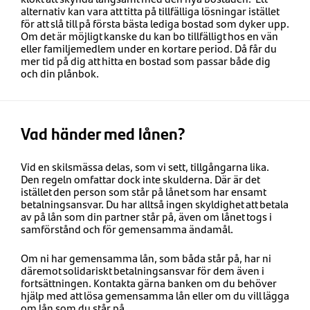
alternativ kan vara att titta på tillfälliga lösningar istället
för att slå till på första bästa lediga bostad som dyker upp.
Om det är möjligt kanske du kan bo tillfälligt hos en vän
eller familjemedlem under en kortare period. Då får du
mer tid på dig att hitta en bostad som passar både dig
och din plånbok.
Vad händer med lånen?
Vid en skilsmässa delas, som vi sett, tillgångarna lika.
Den regeln omfattar dock inte skulderna. Där är det
istället den person som står på lånet som har ensamt
betalningsansvar. Du har alltså ingen skyldighet att betala
av på lån som din partner står på, även om lånet togs i
samförstånd och för gemensamma ändamål.
Om ni har gemensamma lån, som båda står på, har ni
däremot solidariskt betalningsansvar för dem även i
fortsättningen. Kontakta gärna banken om du behöver
hjälp med att lösa gemensamma lån eller om du vill lägga
om lån som du står på.