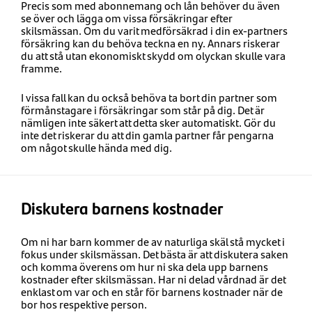
Precis som med abonnemang och lån behöver du även
se över och lägga om vissa försäkringar efter
skilsmässan. Om du varit medförsäkrad i din ex-partners
försäkring kan du behöva teckna en ny. Annars riskerar
du att stå utan ekonomiskt skydd om olyckan skulle vara
framme.
I vissa fall kan du också behöva ta bort din partner som
förmånstagare i försäkringar som står på dig. Det är
nämligen inte säkert att detta sker automatiskt. Gör du
inte det riskerar du att din gamla partner får pengarna
om något skulle hända med dig.
Diskutera barnens kostnader
Om ni har barn kommer de av naturliga skäl stå mycket i
fokus under skilsmässan. Det bästa är att diskutera saken
och komma överens om hur ni ska dela upp barnens
kostnader efter skilsmässan. Har ni delad vårdnad är det
enklast om var och en står för barnens kostnader när de
bor hos respektive person.