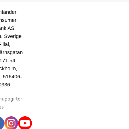
ntander
nsumer
ank AS
, Sverige
ilial,
ärnsgatan
 171 54
ckholm,
r. 516406-
0336
nuppgifter
es