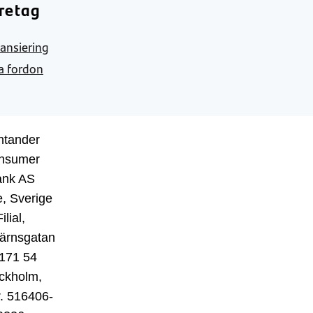
retag
nansiering
a fordon
ntander
nsumer
ank AS
, Sverige
ilial,
ärnsgatan
 171 54
ckholm,
r. 516406-