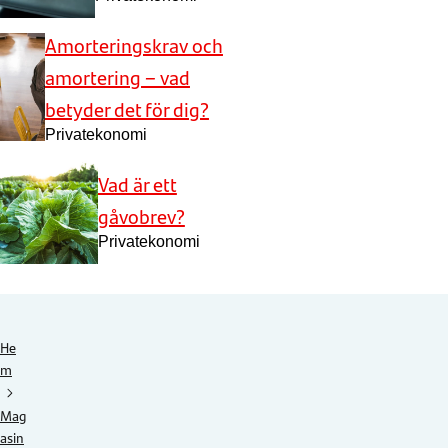
Amorteringskrav och
amortering – vad
betyder det för dig?
Privatekonomi
Vad är ett
gåvobrev?
Privatekonomi
He
m
Mag
asin