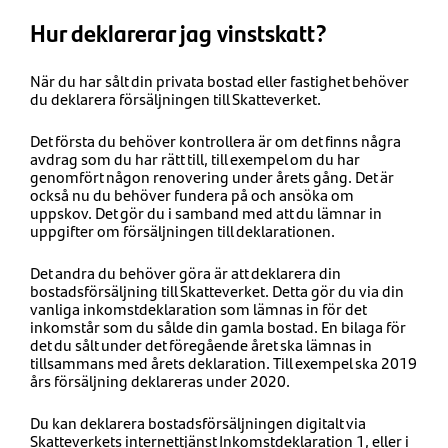
Hur deklarerar jag vinstskatt?
När du har sålt din privata bostad eller fastighet behöver
du deklarera försäljningen till Skatteverket.
Det första du behöver kontrollera är om det finns några
avdrag som du har rätt till, till exempel om du har
genomfört någon renovering under årets gång. Det är
också nu du behöver fundera på och ansöka om
uppskov. Det gör du i samband med att du lämnar in
uppgifter om försäljningen till deklarationen.
Det andra du behöver göra är att deklarera din
bostadsförsäljning till Skatteverket. Detta gör du via din
vanliga inkomstdeklaration som lämnas in för det
inkomstår som du sålde din gamla bostad. En bilaga för
det du sålt under det föregående året ska lämnas in
tillsammans med årets deklaration. Till exempel ska 2019
års försäljning deklareras under 2020.
Du kan deklarera bostadsförsäljningen digitalt via
Skatteverkets internettjänst Inkomstdeklaration 1, eller i