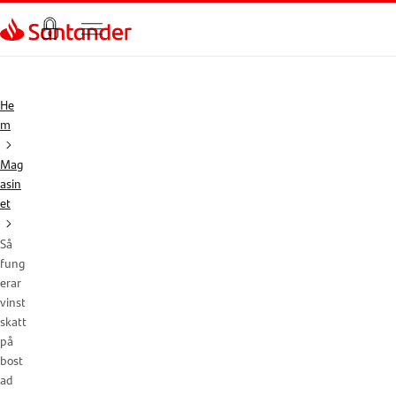
Gå direkt till textinnehål
He
m
Mag
asin
et
Så
fung
erar
vinst
skatt
på
bost
ad