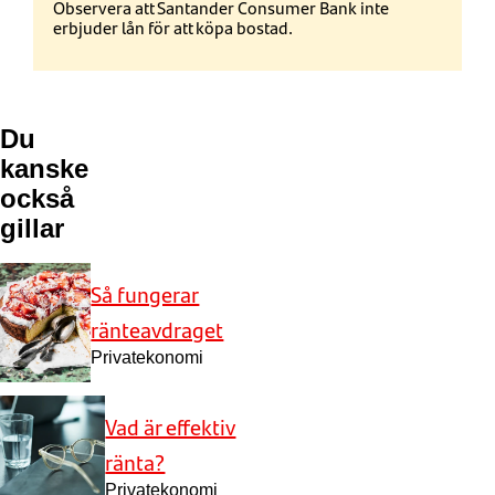
Observera att Santander Consumer Bank inte
erbjuder lån för att köpa bostad.
Du
kanske
också
gillar
Så fungerar
ränteavdraget
Privatekonomi
Vad är effektiv
ränta?
Privatekonomi