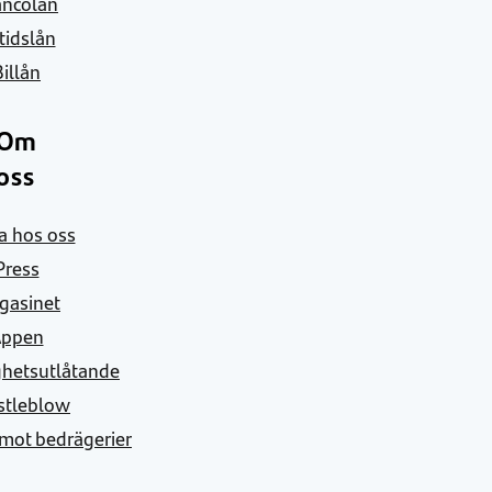
ancolån
itidslån
Billån
Om
oss
a hos oss
Press
gasinet
Appen
ghetsutlåtande
stleblow
mot bedrägerier