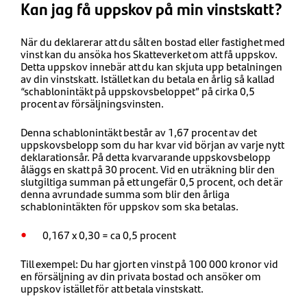
Kan jag få uppskov på min vinstskatt?
När du deklarerar att du sålt en bostad eller fastighet med
vinst kan du ansöka hos Skatteverket om att få uppskov.
Detta uppskov innebär att du kan skjuta upp betalningen
av din vinstskatt. Istället kan du betala en årlig så kallad
“schablonintäkt på uppskovsbeloppet” på cirka 0,5
procent av försäljningsvinsten.
Denna schablonintäkt består av 1,67 procent av det
uppskovsbelopp som du har kvar vid början av varje nytt
deklarationsår. På detta kvarvarande uppskovsbelopp
åläggs en skatt på 30 procent. Vid en uträkning blir den
slutgiltiga summan på ett ungefär 0,5 procent, och det är
denna avrundade summa som blir den årliga
schablonintäkten för uppskov som ska betalas.
0,167 x 0,30 = ca 0,5 procent
Till exempel: Du har gjort en vinst på 100 000 kronor vid
en försäljning av din privata bostad och ansöker om
uppskov istället för att betala vinstskatt.