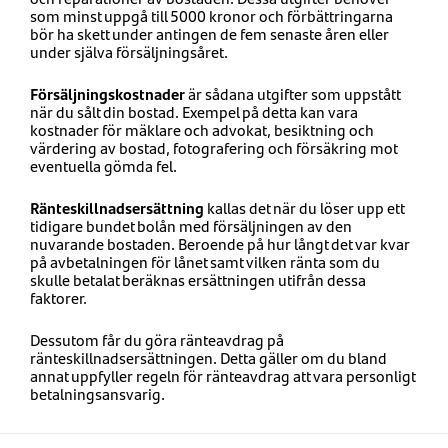
som minst uppgå till 5000 kronor och förbättringarna
bör ha skett under antingen de fem senaste åren eller
under själva försäljningsåret.
Försäljningskostnader
är sådana utgifter som uppstått
när du sålt din bostad. Exempel på detta kan vara
kostnader för mäklare och advokat, besiktning och
värdering av bostad, fotografering och försäkring mot
eventuella gömda fel.
Ränteskillnadsersättning
kallas det när du löser upp ett
tidigare bundet bolån med försäljningen av den
nuvarande bostaden. Beroende på hur långt det var kvar
på avbetalningen för lånet samt vilken ränta som du
skulle betalat beräknas ersättningen utifrån dessa
faktorer.
Dessutom får du göra ränteavdrag på
ränteskillnadsersättningen. Detta gäller om du bland
annat uppfyller regeln för ränteavdrag att vara personligt
betalningsansvarig.