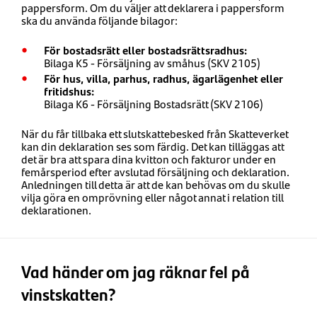
pappersform. Om du väljer att deklarera i pappersform
ska du använda följande bilagor:
För bostadsrätt eller bostadsrättsradhus:
Bilaga K5 - Försäljning av småhus (SKV 2105)
För hus, villa, parhus, radhus, ägarlägenhet eller
fritidshus:
Bilaga K6 - Försäljning Bostadsrätt (SKV 2106)
När du får tillbaka ett slutskattebesked från Skatteverket
kan din deklaration ses som färdig. Det kan tilläggas att
det är bra att spara dina kvitton och fakturor under en
femårsperiod efter avslutad försäljning och deklaration.
Anledningen till detta är att de kan behövas om du skulle
vilja göra en omprövning eller något annat i relation till
deklarationen.
Vad händer om jag räknar fel på
vinstskatten?