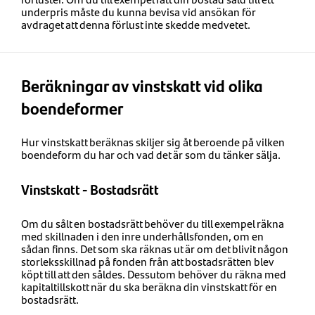
underpris måste du kunna bevisa vid ansökan för
avdraget att denna förlust inte skedde medvetet.
Beräkningar av vinstskatt vid olika
boendeformer
Hur vinstskatt beräknas skiljer sig åt beroende på vilken
boendeform du har och vad det är som du tänker sälja.
Vinstskatt - Bostadsrätt
Om du sålt en bostadsrätt behöver du till exempel räkna
med skillnaden i den inre underhållsfonden, om en
sådan finns. Det som ska räknas ut är om det blivit någon
storleksskillnad på fonden från att bostadsrätten blev
köpt till att den såldes. Dessutom behöver du räkna med
kapitaltillskott när du ska beräkna din vinstskatt för en
bostadsrätt.