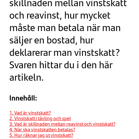
skillnaden mellan vinstskatt
och reavinst, hur mycket
måste man betala när man
säljer en bostad, hur
deklarerar man vinstskatt?
Svaren hittar du i den här
artikeln.
Innehåll:
1. Vad är vinstskatt?
2. Vinstskatt i tävling och spel
3. Vad är skillnaden mellan reavinst och vinstskatt?
4. När ska vinstskatten betalas?
5. Hur räknar jag ut vinstskatt?