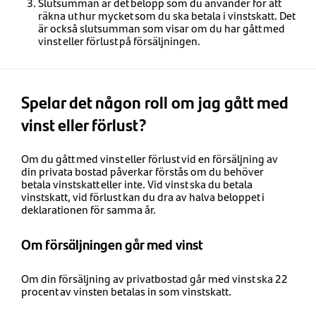
Slutsumman är det belopp som du använder för att
räkna ut hur mycket som du ska betala i vinstskatt. Det
är också slutsumman som visar om du har gått med
vinst eller förlust på försäljningen.
Spelar det någon roll om jag gått med
vinst eller förlust?
Om du gått med vinst eller förlust vid en försäljning av
din privata bostad påverkar förstås om du behöver
betala vinstskatt eller inte. Vid vinst ska du betala
vinstskatt, vid förlust kan du dra av halva beloppet i
deklarationen för samma år.
Om försäljningen går med vinst
Om din försäljning av privatbostad går med vinst ska 22
procent av vinsten betalas in som vinstskatt.