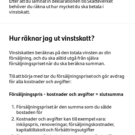
Efter att du lämnat in deklarationen till Skatteverket
behöver du räkna ut hur mycket du ska betala i
vinstskatt.
Hur räknar jag ut vinstskatt?
Vinstskatten beräknas på den totala vinsten av din
försäljning, och du ska alltid utgå från själva
försäljningspriset när du ska beräkna summan.
Till att börja med tar du försäljningspriset och gör avdrag
för alla kostnader och avgifter:
Försäljningspris - kostnader och avgifter = slutsumma
Försäljningspriset är den summa som du sålde
bostaden för
Kostnader och avgifter kan till exempel vara:
inköpspris, renoveringar, försäljningskostnader,
kapitaltillskott och förbättringsutgifter