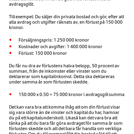
avdragsgillt.
Till exempel: Du säljer din privata bostad och gör, efter att
alla avdrag och utgifter räknats av, en förlust på 150 000
kronor.
Försäljningspris: 1 250 000 kronor
Kostnader och avgifter: 1 400 000 kronor
Förlust: 150 000 kronor
Du får nu dra av förlustens halva belopp, 50 procent av
summan, från de inkomster eller vinster som du
deklarerar som kapitalinkomst. Detta ska deklareras
under samma år som förlusten skedde.
150 000 x 0.50 = 75 000 kronor i avdragsgill summa
Det kan vara bra att komma ihåg att om din förlust visar
sig vara större än de vinster och kapital du har, hamnar
du på ett kapitalunderskott. Likaså kan det vara bra att
tänka på att du bara får göra avdraget för samma år som
förlusten skedde och att det bara får handla om verkliga
förluster. Om du till exempel fått din bostad såld till ett