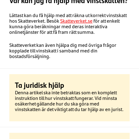
Lättast kan du få hjälp med att räkna ut korrekt vinstskatt
hos Skatteverket. Besök
Skatteverket.se
för att enkelt
kunna göra beräkningar med deras interaktiva
onlinetjänster för att få fram rätt summa.
Skatteverket kan även hjälpa dig med övriga frågor
kopplade till vinstskatt i samband med din
bostadsförsäljning.
Ta juridisk hjälp
Denna artikel ska inte betraktas som en komplett
instruktion till hur vinstskatt fungerar. Vid minsta
osäkerhet gällande hur du ska göra med
vinstskatten är det viktigt att du tar hjälp av en jurist.