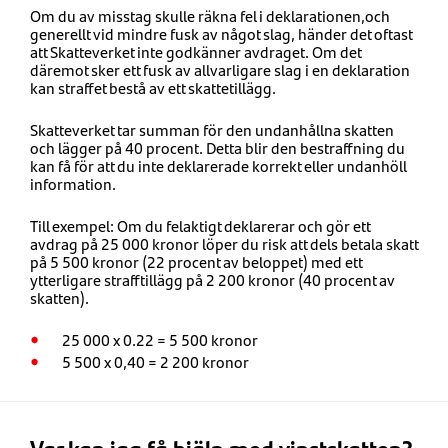
Om du av misstag skulle räkna fel i deklarationen,och
generellt vid mindre fusk av något slag, händer det oftast
att Skatteverket inte godkänner avdraget. Om det
däremot sker ett fusk av allvarligare slag i en deklaration
kan straffet bestå av ett skattetillägg.
Skatteverket tar summan för den undanhållna skatten
och lägger på 40 procent. Detta blir den bestraffning du
kan få för att du inte deklarerade korrekt eller undanhöll
information.
Till exempel: Om du felaktigt deklarerar och gör ett
avdrag på 25 000 kronor löper du risk att dels betala skatt
på 5 500 kronor (22 procent av beloppet) med ett
ytterligare strafftillägg på 2 200 kronor (40 procent av
skatten).
25 000 x 0.22 = 5 500 kronor
5 500 x 0,40 = 2 200 kronor
Var kan jag få hjälp med vinstskatten?