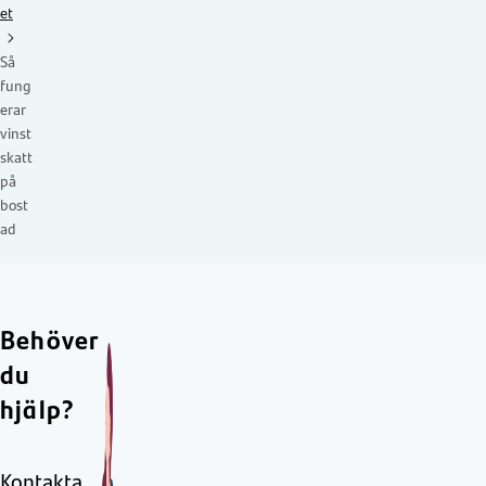
et
Så
fung
erar
vinst
skatt
på
bost
ad
Behöver
du
hjälp?
Kontakta