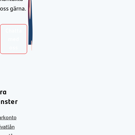
oss gärna.
Chatta
med
oss
ra
änster
arkonto
ivatlån