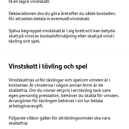
få en lägre vinstskatt.
Deklarationen ska du göra året efter du sålde bostaden,
för att sedan betala in eventuell vinstskatt.
Själva begreppet vinstskatt är i sig brett och kan betyda
skatt på vinst av bostadsförsäljning eller skatt på vinst i
tävling och spel.
Vinstskatt i tävling och spel
Vinstskatt tas ut för tävlingar och spel om vinsten är i
kontanter. Är vinsterna i någon annan form är de
skattefria. Om du vinner ett pris i en tävling tack vare
egen personlig prestation, behöver du skatta för vinsten.
Arrangören för tävlingen behöver i sin tur betala
arbetsgivaravgift.
Följande villkor gäller för att tävlingsvinster ska vara
skattefria: