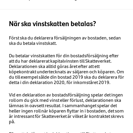
När ska vinstskatten betalas?
Först ska du deklarera försäljningen av bostaden, sedan
ska du betala vinstskatt.
Du betalar vinstskatten för din bostadsförsäljning efter
att du har deklarerat kapitalvinsten till Skatteverket.
Deklarationen ska alltid göras året efter att ett
köpekontrakt undertecknats av säljaren och köparen. Om
du till exempel sålde din bostad 2019 ska du deklarera för
detta i din deklaration 2020, för inkomståret 2019.
Vid en deklaration av bostadsförsäljning spelar det ingen
roll om du gick med vinst eller förlust, deklarationen ska
lämnas in oavsett resultat. I sammanhanget spelar det
heller ingen roll när köparen flyttar in i bostaden, det som
är intressant för Skatteverket är vilket år kontraktet skrevs
på.