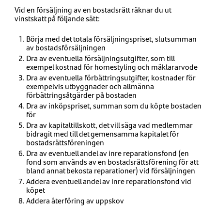
Vid en försäljning av en bostadsrätt räknar du ut
vinstskatt på följande sätt:
Börja med det totala försäljningspriset, slutsumman
av bostadsförsäljningen
Dra av eventuella försäljningsutgifter, som till
exempel kostnad för homestyling och mäklararvode
Dra av eventuella förbättringsutgifter, kostnader för
exempelvis utbyggnader och allmänna
förbättringsåtgärder på bostaden
Dra av inköpspriset, summan som du köpte bostaden
för
Dra av kapitaltillskott, det vill säga vad medlemmar
bidragit med till det gemensamma kapitalet för
bostadsrättsföreningen
Dra av eventuell andel av inre reparationsfond (en
fond som används av en bostadsrättsförening för att
bland annat bekosta reparationer) vid försäljningen
Addera eventuell andel av inre reparationsfond vid
köpet
Addera återföring av uppskov