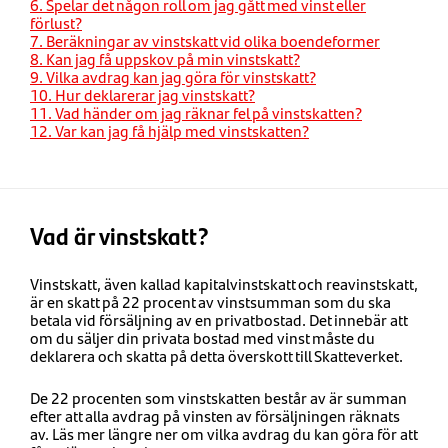
6. Spelar det någon roll om jag gått med vinst eller
förlust?
7. Beräkningar av vinstskatt vid olika boendeformer
8. Kan jag få uppskov på min vinstskatt?
9. Vilka avdrag kan jag göra för vinstskatt?
10. Hur deklarerar jag vinstskatt?
11. Vad händer om jag räknar fel på vinstskatten?
12. Var kan jag få hjälp med vinstskatten?
Vad är vinstskatt?
Vinstskatt, även kallad kapitalvinstskatt och reavinstskatt,
är en skatt på 22 procent av vinstsumman som du ska
betala vid försäljning av en privatbostad. Det innebär att
om du säljer din privata bostad med vinst måste du
deklarera och skatta på detta överskott till Skatteverket.
De 22 procenten som vinstskatten består av är summan
efter att alla avdrag på vinsten av försäljningen räknats
av. Läs mer längre ner om vilka avdrag du kan göra för att