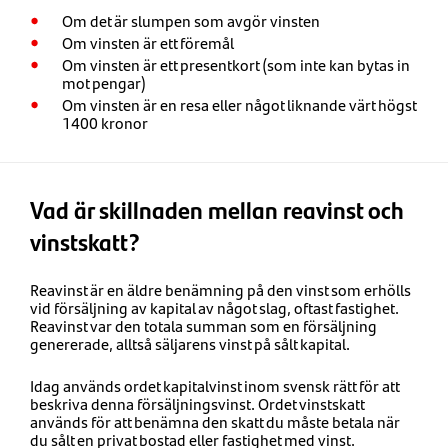
Om det är slumpen som avgör vinsten
Om vinsten är ett föremål
Om vinsten är ett presentkort (som inte kan bytas in
mot pengar)
Om vinsten är en resa eller något liknande värt högst
1400 kronor
Vad är skillnaden mellan reavinst och
vinstskatt?
Reavinst är en äldre benämning på den vinst som erhölls
vid försäljning av kapital av något slag, oftast fastighet.
Reavinst var den totala summan som en försäljning
genererade, alltså säljarens vinst på sålt kapital.
Idag används ordet kapitalvinst inom svensk rätt för att
beskriva denna försäljningsvinst. Ordet vinstskatt
används för att benämna den skatt du måste betala när
du sålt en privat bostad eller fastighet med vinst.