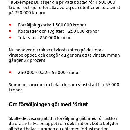
Till exempel: Du säljer din privata bostad för 1 500 000
kronor och gör efter alla avdrag och utgifter en totalvinst
på 250 000 kronor.
Försäljningspris: 1 500 000 kronor
Kostnader och avgifter: 1 250 000 kronor
Total vinst: 250 000 kronor
Nu behöver du räkna ut vinstskatten på det totala
vinstbeloppet, och det gör du genom att ta vinstsumman
gånger 22 procent.
250 000 x 0.22 = 55 000 kronor
Summan som du ska betala in som vinstskatt blir 55 000
kronor.
Om försäljningen går med förlust
Skulle det visa sig att din försäljning gått med förlust kan
du dra av halva beloppet i din deklaration. Detta betyder
alltså att halva summan du gått med förlust med är