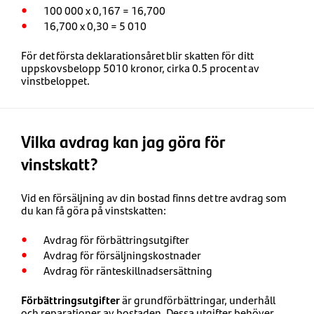
100 000 x 0,167 = 16,700
16,700 x 0,30 = 5 010
För det första deklarationsåret blir skatten för ditt
uppskovsbelopp 5010 kronor, cirka 0.5 procent av
vinstbeloppet.
Vilka avdrag kan jag göra för
vinstskatt?
Vid en försäljning av din bostad finns det tre avdrag som
du kan få göra på vinstskatten:
Avdrag för förbättringsutgifter
Avdrag för försäljningskostnader
Avdrag för ränteskillnadsersättning
Förbättringsutgifter
är grundförbättringar, underhåll
och reparationer av bostaden. Dessa utgifter behöver