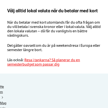
Välj alltid lokal valuta när du betalar med kort
När du betalar med kort utomlands får du ofta frågan om
du vill betala i svenska kronor eller i lokal valuta. Välj alltid
den lokala valutan – då får du vanligtvis en bättre
växlingskurs.
Det gäller oavsett om du är på weekendresa i Europa eller
semester längre bort.
Läs också:
Resa i tankarna? Så planerar du en
semesterbudget som passar dig
He
m
Mag