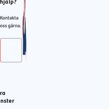
hjälp?
Kontakta
oss gärna.
Chatta
med
oss
ra
änster