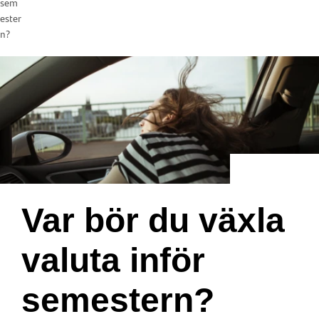
sem
ester
n?
Var bör du växla
valuta inför
semestern?