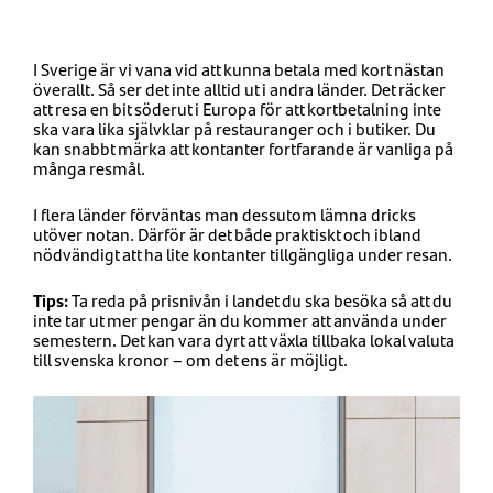
I Sverige är vi vana vid att kunna betala med kort nästan
överallt. Så ser det inte alltid ut i andra länder. Det räcker
att resa en bit söderut i Europa för att kortbetalning inte
ska vara lika självklar på restauranger och i butiker. Du
kan snabbt märka att kontanter fortfarande är vanliga på
många resmål.
I flera länder förväntas man dessutom lämna dricks
utöver notan. Därför är det både praktiskt och ibland
nödvändigt att ha lite kontanter tillgängliga under resan.
Tips:
Ta reda på prisnivån i landet du ska besöka så att du
inte tar ut mer pengar än du kommer att använda under
semestern. Det kan vara dyrt att växla tillbaka lokal valuta
till svenska kronor – om det ens är möjligt.