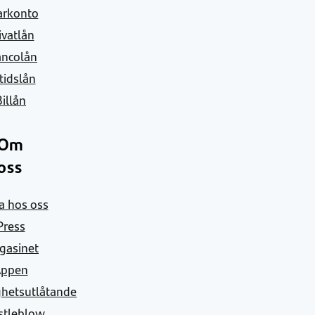
arkonto
ivatlån
ancolån
itidslån
Billån
Om
oss
a hos oss
Press
gasinet
Appen
ghetsutlåtande
stleblow