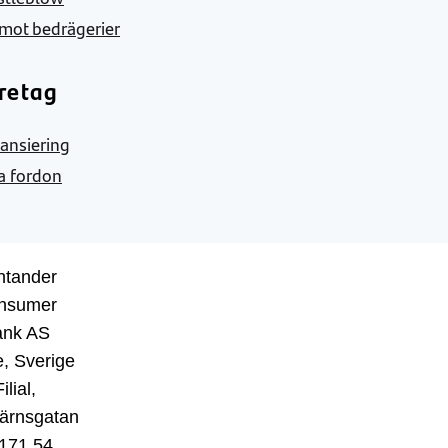
mot bedrägerier
retag
nansiering
a fordon
ntander
nsumer
ank AS
, Sverige
ilial,
ärnsgatan
 171 54