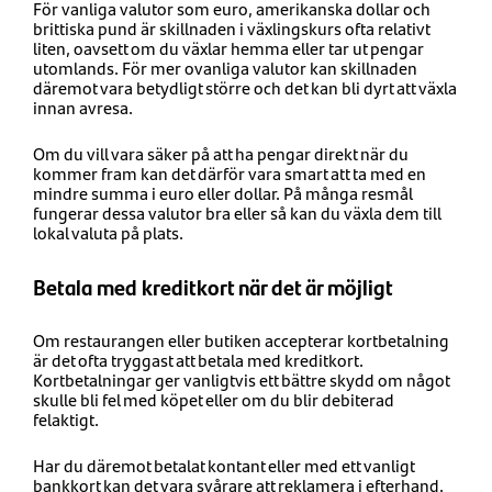
För vanliga valutor som euro, amerikanska dollar och
brittiska pund är skillnaden i växlingskurs ofta relativt
liten, oavsett om du växlar hemma eller tar ut pengar
utomlands. För mer ovanliga valutor kan skillnaden
däremot vara betydligt större och det kan bli dyrt att växla
innan avresa.
Om du vill vara säker på att ha pengar direkt när du
kommer fram kan det därför vara smart att ta med en
mindre summa i euro eller dollar. På många resmål
fungerar dessa valutor bra eller så kan du växla dem till
lokal valuta på plats.
Betala med kreditkort när det är möjligt
Om restaurangen eller butiken accepterar kortbetalning
är det ofta tryggast att betala med kreditkort.
Kortbetalningar ger vanligtvis ett bättre skydd om något
skulle bli fel med köpet eller om du blir debiterad
felaktigt.
Har du däremot betalat kontant eller med ett vanligt
bankkort kan det vara svårare att reklamera i efterhand.